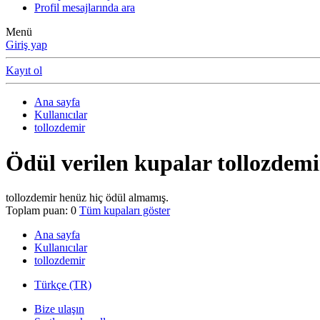
Profil mesajlarında ara
Menü
Giriş yap
Kayıt ol
Ana sayfa
Kullanıcılar
tollozdemir
Ödül verilen kupalar tollozdemi
tollozdemir henüz hiç ödül almamış.
Toplam puan: 0
Tüm kupaları göster
Ana sayfa
Kullanıcılar
tollozdemir
Türkçe (TR)
Bize ulaşın