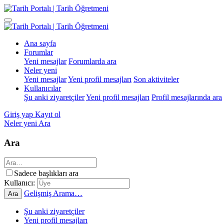
Ana sayfa
Forumlar
Yeni mesajlar
Forumlarda ara
Neler yeni
Yeni mesajlar
Yeni profil mesajları
Son aktiviteler
Kullanıcılar
Şu anki ziyaretçiler
Yeni profil mesajları
Profil mesajlarında ara
Giriş yap
Kayıt ol
Neler yeni
Ara
Ara
Sadece başlıkları ara
Kullanıcı:
Gelişmiş Arama…
Ara
Şu anki ziyaretçiler
Yeni profil mesajları