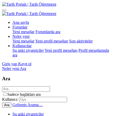
Ana sayfa
Forumlar
Yeni mesajlar
Forumlarda ara
Neler yeni
Yeni mesajlar
Yeni profil mesajları
Son aktiviteler
Kullanıcılar
Şu anki ziyaretçiler
Yeni profil mesajları
Profil mesajlarında
ara
Giriş yap
Kayıt ol
Neler yeni
Ara
Ara
Sadece başlıkları ara
Kullanıcı:
Gelişmiş Arama…
Ara
Şu anki ziyaretçiler