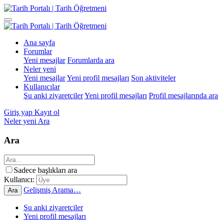
Ana sayfa
Forumlar
Yeni mesajlar
Forumlarda ara
Neler yeni
Yeni mesajlar
Yeni profil mesajları
Son aktiviteler
Kullanıcılar
Şu anki ziyaretçiler
Yeni profil mesajları
Profil mesajlarında ara
Giriş yap
Kayıt ol
Neler yeni
Ara
Ara
Sadece başlıkları ara
Kullanıcı:
Gelişmiş Arama…
Ara
Şu anki ziyaretçiler
Yeni profil mesajları