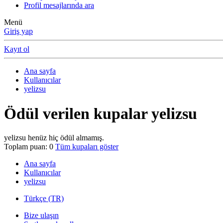
Profil mesajlarında ara
Menü
Giriş yap
Kayıt ol
Ana sayfa
Kullanıcılar
yelizsu
Ödül verilen kupalar yelizsu
yelizsu henüz hiç ödül almamış.
Toplam puan: 0
Tüm kupaları göster
Ana sayfa
Kullanıcılar
yelizsu
Türkçe (TR)
Bize ulaşın