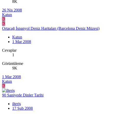
8K
26 Nis 2008
Katun
K
K
Ortaçağ İspanyol Deniz Haritaları (Barcelona Deniz Müzesi)
Katun
1 Mar 2008
Cevaplar
1
Görüntüleme
9K
1 Mar 2008
Katun
K
90 Saniyede Dinler Tarihi
ilteriş
17 Şub 2008