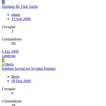
A
Haritalar İle Türk Tarihi
adana
13 Şub 2008
Cevaplar
2
Görüntüleme
6K
6 Eki 2009
candemir
C
Rabban Savma'nın Seyahat Haritası
ilteriş
30 Haz 2009
Cevaplar
0
Görüntüleme
4K