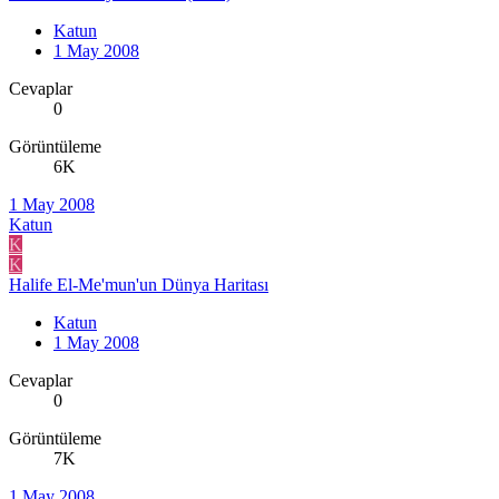
Katun
1 May 2008
Cevaplar
0
Görüntüleme
6K
1 May 2008
Katun
K
K
Halife El-Me'mun'un Dünya Haritası
Katun
1 May 2008
Cevaplar
0
Görüntüleme
7K
1 May 2008