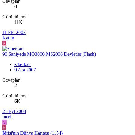
Cevaplar
0
Görüntüleme
11K
11 Eki 2008
Katun
K
90 Saniyede MÖ3000-MS2006 Devletler (Flash)
ziberkan
9 Ara 2007
Cevaplar
2
Görüntüleme
6K
21 Eyl 2008
mert_
M
K
İdrisi'nin Dünya Haritası (1154)