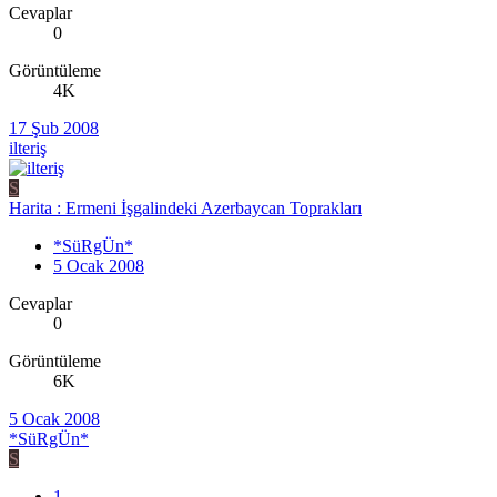
Cevaplar
0
Görüntüleme
4K
17 Şub 2008
ilteriş
S
Harita : Ermeni İşgalindeki Azerbaycan Toprakları
*SüRgÜn*
5 Ocak 2008
Cevaplar
0
Görüntüleme
6K
5 Ocak 2008
*SüRgÜn*
S
1