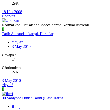
29K
18 Haz 2008
ziberkan
Normal konu
Bu alanda sadece normal konular listelenir
L
Tarih Atlasından karışık Haritalar
*leyla*
3 May 2010
Cevaplar
14
Görüntüleme
22K
3 May 2010
*leyla*
L
90 Saniyede Dinler Tarihi (Flash Harita)
ilteriş