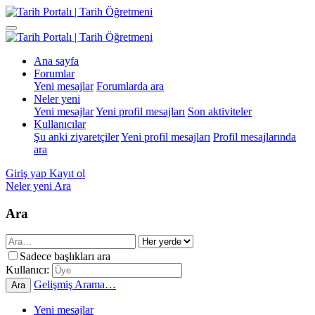
Ana sayfa
Forumlar
Yeni mesajlar
Forumlarda ara
Neler yeni
Yeni mesajlar
Yeni profil mesajları
Son aktiviteler
Kullanıcılar
Şu anki ziyaretçiler
Yeni profil mesajları
Profil mesajlarında
ara
Giriş yap
Kayıt ol
Neler yeni
Ara
Ara
Sadece başlıkları ara
Kullanıcı:
Gelişmiş Arama…
Ara
Yeni mesajlar