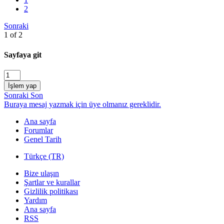
2
Sonraki
1 of 2
Sayfaya git
İşlem yap
Sonraki
Son
Buraya mesaj yazmak için üye olmanız gereklidir.
Ana sayfa
Forumlar
Genel Tarih
Türkçe (TR)
Bize ulaşın
Şartlar ve kurallar
Gizlilik politikası
Yardım
Ana sayfa
RSS