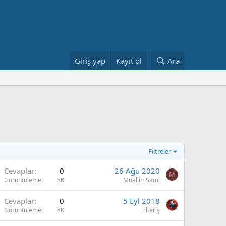
Giriş yap
Kayıt ol
Ara
Filtreler
Cevaplar
0
26 Ağu 2020
M
Görüntüleme
8K
MuallimSami
Cevaplar
0
5 Eyl 2018
Görüntüleme
8K
ilteriş