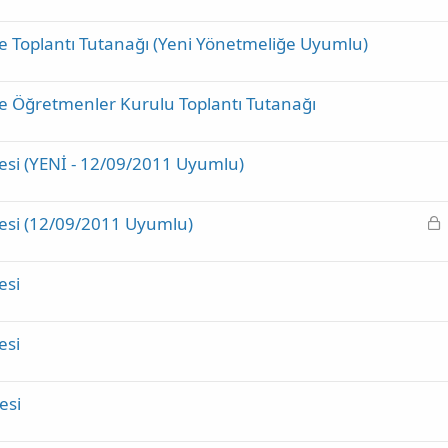
e Toplantı Tutanağı (Yeni Yönetmeliğe Uyumlu)
e Öğretmenler Kurulu Toplantı Tutanağı
esi (YENİ - 12/09/2011 Uyumlu)
K
esi (12/09/2011 Uyumlu)
i
l
esi
i
t
l
esi
i
esi