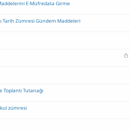
addelerini E-Müfredata Girme
şı Tarih Zümresi Gündem Maddeleri
K
i
l
i
t
l
e Toplantı Tutanağı
i
okul zümresi