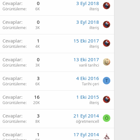
Cevaplar
0
3 Eyl 2018
Görüntüleme
6K
ilteriş
Cevaplar
0
3 Eyl 2018
Görüntüleme
3K
ilteriş
Cevaplar
1
15 Eki 2017
Görüntüleme
4K
ilteriş
Cevaplar
0
13 Eki 2017
Görüntüleme
3K
vanli tarihci
Cevaplar
3
4 Eki 2016
T
Görüntüleme
6K
Tarihi çeri
Cevaplar
16
1 Eki 2015
Görüntüleme
20K
ilteriş
Cevaplar
3
21 Eyl 2014
Ö
Görüntüleme
8K
öğretmencell
Cevaplar
1
17 Eyl 2014