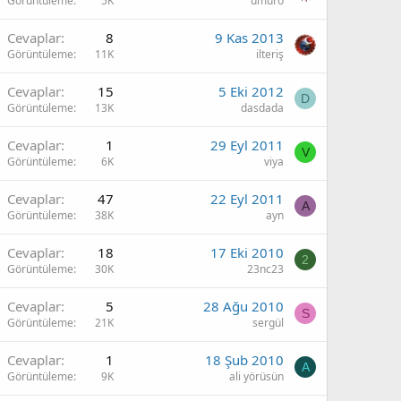
Görüntüleme
5K
umuro
Cevaplar
8
9 Kas 2013
Görüntüleme
11K
ilteriş
Cevaplar
15
5 Eki 2012
D
Görüntüleme
13K
dasdada
Cevaplar
1
29 Eyl 2011
V
Görüntüleme
6K
viya
Cevaplar
47
22 Eyl 2011
A
Görüntüleme
38K
ayn
Cevaplar
18
17 Eki 2010
2
Görüntüleme
30K
23nc23
Cevaplar
5
28 Ağu 2010
S
Görüntüleme
21K
sergül
Cevaplar
1
18 Şub 2010
A
Görüntüleme
9K
ali yörüsün