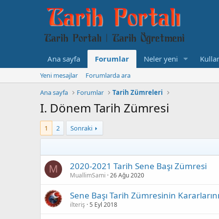
Ana sayfa
Forumlar
Neler yeni
Kullan
Yeni mesajlar
Forumlarda ara
Ana sayfa
Forumlar
Tarih Zümreleri
I. Dönem Tarih Zümresi
1
2
Sonraki
2020-2021 Tarih Sene Başı Zümresi
M
MuallimSami
26 Ağu 2020
Sene Başı Tarih Zümresinin Kararların
ilteriş
5 Eyl 2018