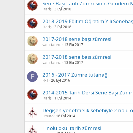
Sene Başı Tarih Zümresinin Gündem M
ilteriş
3 Eyl 2018
2018-2019 Eğitim Öğretim Yılı Seneba
ilteriş
3 Eyl 2018
2017-2018 sene başı zümresi
vanli tarihci
13 Eki 2017
2017-2018 sene başı zümresi
vanli tarihci
13 Eki 2017
2016 - 2017 Zümre tutanağı
F
FRT
26 Eyl 2016
2014-2015 Tarih Dersi Sene Başı Zümr
ilteriş
1 Eyl 2014
Değişen yönetmelik sebebiyle 2 nolu 
umuro
16 Eyl 2014
1 nolu okul tarih zümresi