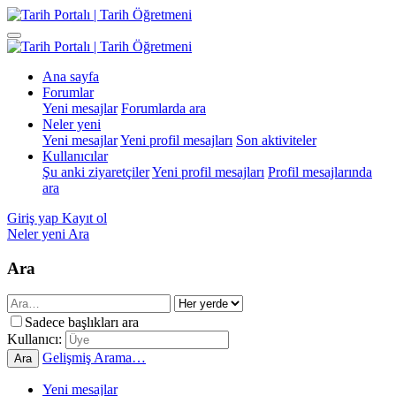
Ana sayfa
Forumlar
Yeni mesajlar
Forumlarda ara
Neler yeni
Yeni mesajlar
Yeni profil mesajları
Son aktiviteler
Kullanıcılar
Şu anki ziyaretçiler
Yeni profil mesajları
Profil mesajlarında
ara
Giriş yap
Kayıt ol
Neler yeni
Ara
Ara
Sadece başlıkları ara
Kullanıcı:
Gelişmiş Arama…
Ara
Yeni mesajlar