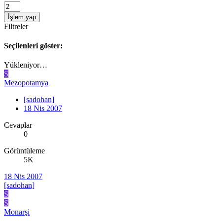
İşlem yap
Filtreler
Seçilenleri göster:
Yükleniyor…
S
Mezopotamya
[sadohan]
18 Nis 2007
Cevaplar
0
Görüntüleme
5K
18 Nis 2007
[sadohan]
S
S
Monarşi