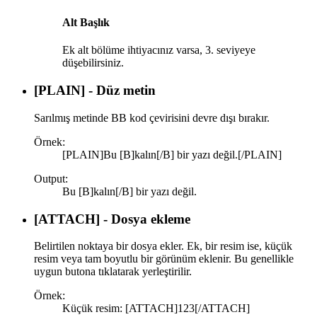
Alt Başlık​
Ek alt bölüme ihtiyacınız varsa, 3. seviyeye
düşebilirsiniz.
[PLAIN] - Düz metin
Sarılmış metinde BB kod çevirisini devre dışı bırakır.
Örnek:
[PLAIN]Bu [B]kalın[/B] bir yazı değil.[/PLAIN]
Output:
Bu [B]kalın[/B] bir yazı değil.
[ATTACH] - Dosya ekleme
Belirtilen noktaya bir dosya ekler. Ek, bir resim ise, küçük
resim veya tam boyutlu bir görünüm eklenir. Bu genellikle
uygun butona tıklatarak yerleştirilir.
Örnek:
Küçük resim: [ATTACH]123[/ATTACH]