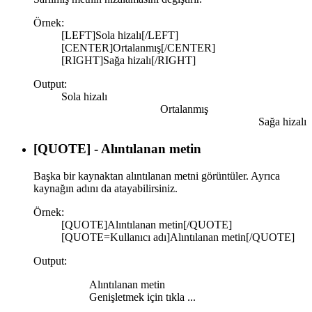
Örnek:
[LEFT]Sola hizalı[/LEFT]
[CENTER]Ortalanmış[/CENTER]
[RIGHT]Sağa hizalı[/RIGHT]
Output:
Sola hizalı​
Ortalanmış​
Sağa hizalı​
[QUOTE] - Alıntılanan metin
Başka bir kaynaktan alıntılanan metni görüntüler. Ayrıca
kaynağın adını da atayabilirsiniz.
Örnek:
[QUOTE]Alıntılanan metin[/QUOTE]
[QUOTE=Kullanıcı adı]Alıntılanan metin[/QUOTE]
Output:
Alıntılanan metin
Genişletmek için tıkla ...