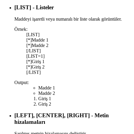
[LIST] - Listeler
Maddeyi işaretli veya numaralı bir liste olarak görüntüler.
Örnek:
[LIST]
[*]Madde 1
[*]Madde 2
[/LIST]
[LIST=1]
[*]Giriş 1
[*]Giriş 2
[/LIST]
Output:
Madde 1
Madde 2
Giriş 1
Giriş 2
[LEFT], [CENTER], [RIGHT] - Metin
hizalamaları
Sarılmış metnin hizalamasını değiştirir.