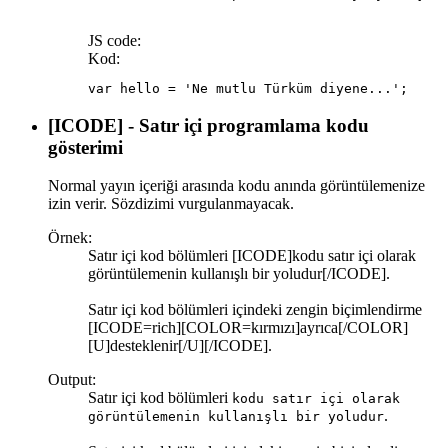
JS code:
Kod:
var hello = 'Ne mutlu Türküm diyene...';
[ICODE] - Satır içi programlama kodu
gösterimi
Normal yayın içeriği arasında kodu anında görüntülemenize
izin verir. Sözdizimi vurgulanmayacak.
Örnek:
Satır içi kod bölümleri [ICODE]kodu satır içi olarak
görüntülemenin kullanışlı bir yoludur[/ICODE].
Satır içi kod bölümleri içindeki zengin biçimlendirme
[ICODE=rich][COLOR=kırmızı]ayrıca[/COLOR]
[U]desteklenir[/U][/ICODE].
Output:
Satır içi kod bölümleri
kodu satır içi olarak
.
görüntülemenin kullanışlı bir yoludur