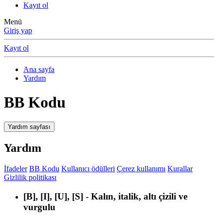
Kayıt ol
Menü
Giriş yap
Kayıt ol
Ana sayfa
Yardım
BB Kodu
Yardım sayfası
Yardım
İfadeler
BB Kodu
Kullanıcı ödülleri
Çerez kullanımı
Kurallar
Gizlilik politikası
[B], [I], [U], [S] - Kalın, italik, altı çizili ve
vurgulu