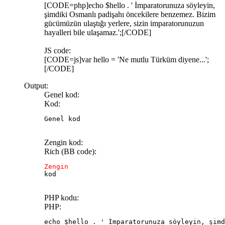
[CODE=php]echo $hello . ' İmparatorunuza söyleyin,
şimdiki Osmanlı padişahı öncekilere benzemez. Bizim
gücümüzün ulaştığı yerlere, sizin imparatorunuzun
hayalleri bile ulaşamaz.';[/CODE]
JS code:
[CODE=js]var hello = 'Ne mutlu Türküm diyene...';
[/CODE]
Output:
Genel kod:
Kod:
Genel kod
Zengin kod:
Rich (BB code):
Zengin 
kod
PHP kodu:
PHP:
echo $hello . ' İmparatorunuza söyleyin, şimd