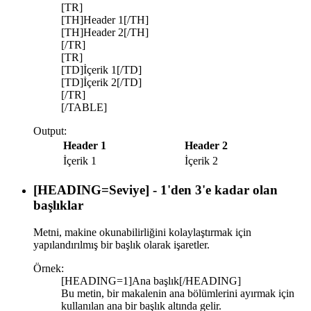
[TR]
[TH]Header 1[/TH]
[TH]Header 2[/TH]
[/TR]
[TR]
[TD]İçerik 1[/TD]
[TD]İçerik 2[/TD]
[/TR]
[/TABLE]
Output:
Header 1
Header 2
İçerik 1
İçerik 2
[HEADING=
Seviye
] - 1'den 3'e kadar olan
başlıklar
Metni, makine okunabilirliğini kolaylaştırmak için
yapılandırılmış bir başlık olarak işaretler.
Örnek:
[HEADING=1]Ana başlık[/HEADING]
Bu metin, bir makalenin ana bölümlerini ayırmak için
kullanılan ana bir başlık altında gelir.