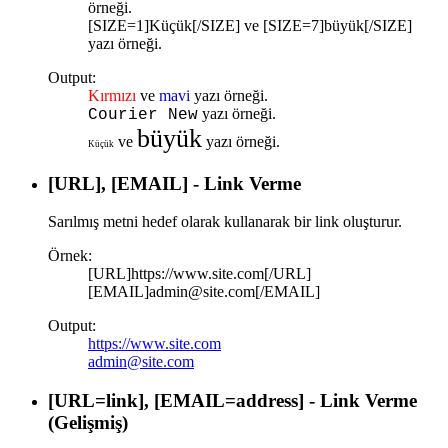
örneği.
[SIZE=1]Küçük[/SIZE] ve [SIZE=7]büyük[/SIZE]
yazı örneği.
Output:
Kırmızı
ve
mavi
yazı örneği.
yazı örneği.
Courier New
büyük
ve
yazı örneği.
Küçük
[URL], [EMAIL] - Link Verme
Sarılmış metni hedef olarak kullanarak bir link oluşturur.
Örnek:
[URL]https://www.site.com[/URL]
[EMAIL]admin@site.com[/EMAIL]
Output:
https://www.site.com
admin@site.com
[URL=
link
], [EMAIL=
address
] - Link Verme
(Gelişmiş)