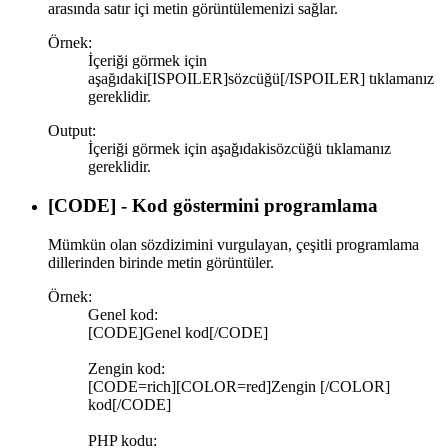
arasında satır içi metin görüntülemenizi sağlar.
Örnek:
İçeriği görmek için
aşağıdaki[ISPOILER]sözcüğü[/ISPOILER] tıklamanız
gereklidir.
Output:
İçeriği görmek için aşağıdaki
sözcüğü
tıklamanız
gereklidir.
[CODE] - Kod göstermini programlama
Mümkün olan sözdizimini vurgulayan, çeşitli programlama
dillerinden birinde metin görüntüler.
Örnek:
Genel kod:
[CODE]Genel kod[/CODE]
Zengin kod:
[CODE=rich][COLOR=red]Zengin [/COLOR]
kod[/CODE]
PHP kodu: