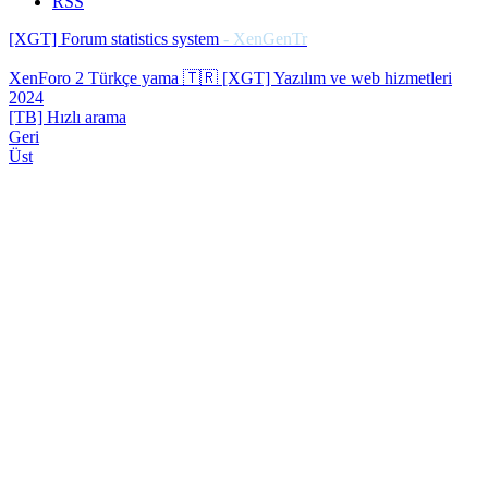
RSS
[XGT] Forum statistics system
- XenGenTr
XenForo 2 Türkçe yama 🇹🇷 [XGT] Yazılım ve web hizmetleri
2024
[TB] Hızlı arama
Geri
Üst