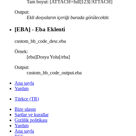
Tam boyut: [ATTACH=full]123[/ATTACH]
Output:
Ekli dosyaların içeriği burada görülecektir.
[EBA] - Eba Eklenti
custom_bb_code_desc.eba
Örnek:
[eba]Dosya Yolu[/eba]
Output:
custom_bb_code_output.eba
Ana sayfa
Yardım
Türkçe (TR)
Bize ulaşın
Şartlar ve kurallar
Gizlilik politikası
Yardım
Ana sayfa