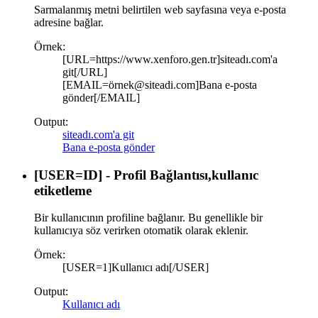
Sarmalanmış metni belirtilen web sayfasına veya e-posta
adresine bağlar.
Örnek:
[URL=https://www.xenforo.gen.tr]siteadı.com'a
git[/URL]
[EMAIL=örnek@siteadi.com]Bana e-posta
gönder[/EMAIL]
Output:
siteadı.com'a git
Bana e-posta gönder
[USER=
ID
] - Profil Bağlantısı,kullanıc
etiketleme
Bir kullanıcının profiline bağlanır. Bu genellikle bir
kullanıcıya söz verirken otomatik olarak eklenir.
Örnek:
[USER=1]Kullanıcı adı[/USER]
Output:
Kullanıcı adı