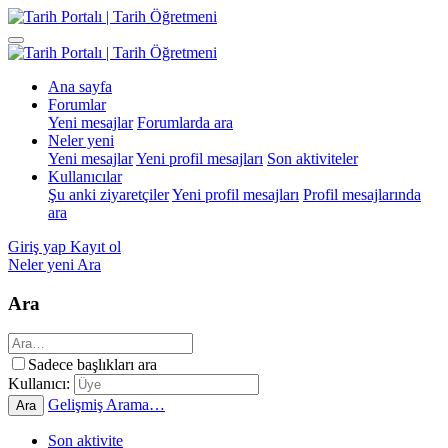
Ana sayfa
Forumlar
Yeni mesajlar
Forumlarda ara
Neler yeni
Yeni mesajlar
Yeni profil mesajları
Son aktiviteler
Kullanıcılar
Şu anki ziyaretçiler
Yeni profil mesajları
Profil mesajlarında
ara
Giriş yap
Kayıt ol
Neler yeni
Ara
Ara
Sadece başlıkları ara
Kullanıcı:
Gelişmiş Arama…
Ara
Son aktivite