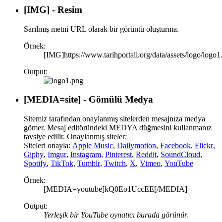
[IMG] - Resim
Sarılmış metni URL olarak bir görüntü oluşturma.
Örnek:
[IMG]https://www.tarihportali.org/data/assets/logo/logo
Output:
[MEDIA=
site
] - Gömülü Medya
Sitemiz tarafından onaylanmış sitelerden mesajnıza medya
gömer. Mesaj editöründeki MEDYA düğmesini kullanmanız
tavsiye edilir. Onaylanmış siteler:
Siteleri onayla:
Apple Music
,
Dailymotion
,
Facebook
,
Flickr
,
Giphy
,
Imgur
,
Instagram
,
Pinterest
,
Reddit
,
SoundCloud
,
Spotify
,
TikTok
,
Tumblr
,
Twitch
,
X
,
Vimeo
,
YouTube
Örnek:
[MEDIA=youtube]kQ0Eo1UccEE[/MEDIA]
Output:
Yerleşik bir YouTube oynatıcı burada görünür.