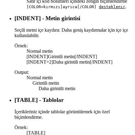
Satır içi kod bölümleri içindeki zengin biçimlendirme
.
[COLOR=kırmızı]ayrıca[/COLOR]
desteklenir
[INDENT] - Metin girintisi
Seçili metni içe kaydırır. Daha geniş kaydırmalar için içe içe
kullanılabilir.
Örnek:
Normal metin
[INDENT]Girintili metin[/INDENT]
[INDENT=2]Daha girintili metin[/INDENT]
Output:
Normal metin
Girintili metin​
Daha girintili metin​
[TABLE] - Tablolar
İçerikleriniz içinde tablolar görüntülemek için özel
biçimlendirme.
Örnek:
[TABLE]