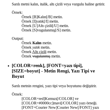
Sarılı metni kalın, italik, altı çizili veya vurgulu haline getirir.
Örnek:
Örnek [B]Kalın[/B] metin.
Örnek [I]yatık[/I] metin.
Örnek [U]Altı çizili[/U] metin.
Örnek [S]vugulanmış[/S] metin.
Output:
Örnek
Kalın
metin.
Örnek
yatık
metin.
Örnek
Altı çizili
metin.
Örnek
vugulanmış
metin.
[COLOR=
renk
], [FONT=
yazı tipi
],
[SIZE=
boyut
] - Metin Rengi, Yazı Tipi ve
Boyut
Sarılı metnin rengini, yazı tipi veya boyutunu değiştirir.
Örnek:
[COLOR=red]Kırmızı[/COLOR] ve
[COLOR=#0000cc]mavi[/COLOR] yazı örneği.
[FONT=Courier New]Courier New[/FONT] yazı