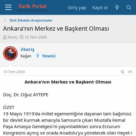
Giriş yap
Kayıt ol
Türk İnkılabı Araştırmalar
Ankara'nın Merkez ve Başkent Olması
K
B
ilteriş
10 Tem 2009
o
a
n
ş
ilteriş
b
l
Kağan
Yönetici
u
a
y
n
u
g
10 Tem 2009
#1
b
ı
a
ç
Ankara'nın Merkez ve Başkent Olması
ş
t
l
a
Doç. Dr. Oğuz AYTEPE
a
r
t
i
ÖZET
a
h
19 Mayıs 1919'da millet egemenliğine dayanan tam bağımsız
n
i
bir devlet kurmak amacıyla Samsun'a çıkan Mustafa Kemal
Paşa Amasya Genelgesi'ni yayımladıktan sonra Erzurum
Kongresini açmış ve orada Anadolu'yu yönetecek olan Heyet-i