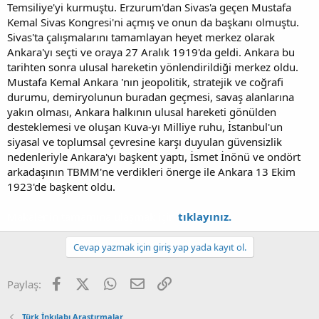
Temsiliye'yi kurmuştu. Erzurum'dan Sivas'a geçen Mustafa
Kemal Sivas Kongresi'ni açmış ve onun da başkanı olmuştu.
Sivas'ta çalışmalarını tamamlayan heyet merkez olarak
Ankara'yı seçti ve oraya 27 Aralık 1919'da geldi. Ankara bu
tarihten sonra ulusal hareketin yönlendirildiği merkez oldu.
Mustafa Kemal Ankara 'nın jeopolitik, stratejik ve coğrafi
durumu, demiryolunun buradan geçmesi, savaş alanlarına
yakın olması, Ankara halkının ulusal hareketi gönülden
desteklemesi ve oluşan Kuva-yı Milliye ruhu, İstanbul'un
siyasal ve toplumsal çevresine karşı duyulan güvensizlik
nedenleriyle Ankara'yı başkent yaptı, İsmet İnönü ve ondört
arkadaşının TBMM'ne verdikleri önerge ile Ankara 13 Ekim
1923'de başkent oldu.
Makalenin tamamına ulaşmak için
tıklayınız.
Cevap yazmak için giriş yap yada kayıt ol.
Facebook
X (Twitter)
WhatsApp
E-posta
Link
Paylaş:
Türk İnkılabı Araştırmalar