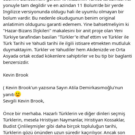
yonuyle tam degildir ve en azindan 11 Bolum'de bir yerde
Ingilizce versiyonunda oldugu hali ile uyumlu olmayan bir
bolum vardir. Bu nedenle okudugunun benim original
anlatimim oldugunu garanti edemem. Yine bahsetmeliyim ki
"Hazar-Bizans Ilişkileri" makalesini bir anit proje olan Yeni
Türkiye tarafindan basilan "Türkler"e ithaf ettim ve Türkler ile
Türk Tarihi ve Yahudi tarihi ile ilgili istisare etmekten mutluluk
duymaktayim. Türkler ve Yahudiler hem Akdenizde ve Orta
Asyada ortak ecdad kökenlere sahiptirler ve bu tip bir baglanti
benzersizdir.
Kevin Brook
( Kevin Brook'un yazısına Sayın Atila Demirkasımoğlu'nun
yanıtı
Sevgili Kevin Brook,
Önce bir merhaba. Hazarlı Türklerin ve diğer dinleri seçmiş
Türklerin, mesela Hristiyan Naymanlar, Hristiyan Kossaklar,
Budist Çinlileşmişler gibi daha birçok topluluğun tarihi,
Türklerin gözü önünden uzun süredir kaçırılıyor. Ancak son