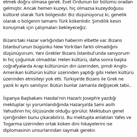
etmek doğru olmasa gerek. Evet Ordunun bir bölümü oradan
gelmiştir. Ancak hemen kuzeyi, hiç olmazsa kuzeydoğusu
kültürel olarak Türk bölgesidir. Biz düşünüyoruz ki, genetik
olarak o bölgenin tamamı Türk kökenlidir. Şimdilik kesin
konuşmak için çalışmaları bekleyeceğiz.
Bizans'taki Hazar varlığından haberim elbette var. Bizans
İstanbul'unun bügünkü New York'dan farklı olmadığını
düşünüyorum. Yani Grekler Bizans İstanbul'unda sanıyorum
ki hiç çoğunluk olmadılar. Helen kültürü, daha sonra başka
coğrafyalarda Arap kültürünün din üzerinden, şimdi Anglo-
Amerikan kültürün kültür üzerinden yaptığı gibi Helen kültürü
üzerinden etnisiteyi yok etti. Türkiye'de Bizans ile Grek ne
yazık ki aynı sanılıyor. Bütün bunlar zamanla değişecek tabii..
İspanya Başbakanı Hasdai'nin Hazarlı Joseph'e yazdığı
mektuplar iyi yorumlandığında Hazarya'da Sami asıllı
Yahudinin hiç ölçüsünde olduğu görülür. Mektubun genel
içeriğinden bunu çıkarabiliriz. Bu mektupta anlatılan Yafes ve
Togarma üzerinden ortak köken dini hikayelerini ise
diplomasinin unsurlarından saymak gerekir.