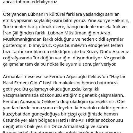
ancak tahmin edebiliyoruz.
Öte yandan Lübnan'ın kültürel farklara yaslandığı sanılan
etnik yapısının soyla ilişkisini bilmiyoruz. Yine Suriye Halkının,
Türkmenler hariç olmak üzere, hangi nedenle mesela Irak ve
İran Şiiliğinden farklı, Lübnan Müslümanlığının Arap
Müslümanlığından farklı olduğunu ve neden ciddi ayrımlar
gösterdiğini bilmiyoruz. Oysa Gumilev'in etnogenez tezleri
bize tarihi kırıntıları da eklediğimizde bu Kuzey-Doğu Akdeniz
coğrafyasında Türklüğün varlığını düşündürüyor. Ve genetik
çalışmalar tam da bu nokta ile uyumlu sonuçlar veriyor.
Armanlar meselesi ise Feridun Ağasıoğlu Celilov'un "Hay'lar
Nasıl Ermeni Oldu" başlıklı makalesini hemen hatırımıza
getiriyor. Bu çalışmayı okuduğunuzda, karşılıklı
yazışmalarımızda sözkonusu ettiğimiz genetik çalışmaların,
Feridun Ağasıoğlu Celilov'u doğruladığını göreceksiniz. Öte
yandan bizde buna şuna ekleyelim ki Anadolu dikdörtgenine
kuzeybatıdan güneydoğuya bir çizgi çektiğinizde hemen
üstünde yer alan bölgede Hatti (Hint-Ari Hititler sözkonusu
değil) etnik bakiyesinin Önce Armanlaştığı ve sonra
Ermenileştiği hipotezinin geliştirilebileceğini düşünüyoruz.