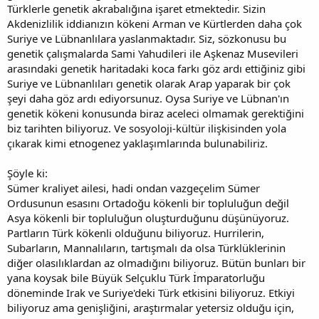
Türklerle genetik akrabalığına işaret etmektedir. Sizin
Akdenizlilik iddianızın kökeni Arman ve Kürtlerden daha çok
Suriye ve Lübnanlılara yaslanmaktadır. Siz, sözkonusu bu
genetik çalışmalarda Sami Yahudileri ile Aşkenaz Musevileri
arasındaki genetik haritadaki koca farkı göz ardı ettiğiniz gibi
Suriye ve Lübnanlıları genetik olarak Arap yaparak bir çok
şeyi daha göz ardı ediyorsunuz. Oysa Suriye ve Lübnan'ın
genetik kökeni konusunda biraz aceleci olmamak gerektiğini
biz tarihten biliyoruz. Ve sosyoloji-kültür ilişkisinden yola
çıkarak kimi etnogenez yaklaşımlarında bulunabiliriz.
Şöyle ki:
Sümer kraliyet ailesi, hadi ondan vazgeçelim Sümer
Ordusunun esasını Ortadoğu kökenli bir topluluğun değil
Asya kökenli bir topluluğun oluşturduğunu düşünüyoruz.
Partların Türk kökenli olduğunu biliyoruz. Hurrilerin,
Subarların, Mannalıların, tartışmalı da olsa Türklüklerinin
diğer olasılıklardan az olmadığını biliyoruz. Bütün bunları bir
yana koysak bile Büyük Selçuklu Türk İmparatorluğu
döneminde Irak ve Suriye'deki Türk etkisini biliyoruz. Etkiyi
biliyoruz ama genişliğini, araştırmalar yetersiz olduğu için,