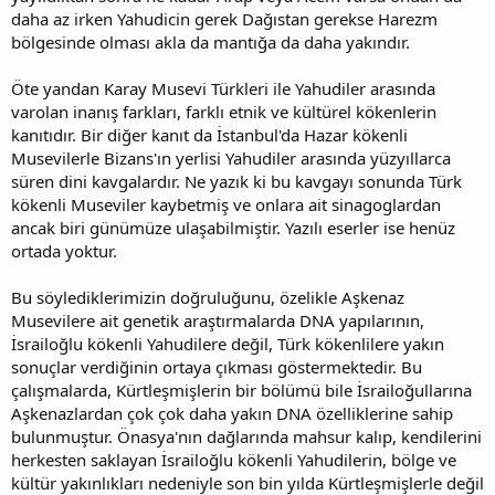
daha az irken Yahudicin gerek Dağıstan gerekse Harezm
bölgesinde olması akla da mantığa da daha yakındır.
Öte yandan Karay Musevi Türkleri ile Yahudiler arasında
varolan inanış farkları, farklı etnik ve kültürel kökenlerin
kanıtıdır. Bir diğer kanıt da İstanbul'da Hazar kökenli
Musevilerle Bizans'ın yerlisi Yahudiler arasında yüzyıllarca
süren dini kavgalardır. Ne yazık ki bu kavgayı sonunda Türk
kökenli Museviler kaybetmiş ve onlara ait sinagoglardan
ancak biri günümüze ulaşabilmiştir. Yazılı eserler ise henüz
ortada yoktur.
Bu söylediklerimizin doğruluğunu, özelikle Aşkenaz
Musevilere ait genetik araştırmalarda DNA yapılarının,
İsrailoğlu kökenli Yahudilere değil, Türk kökenlilere yakın
sonuçlar verdiğinin ortaya çıkması göstermektedir. Bu
çalışmalarda, Kürtleşmişlerin bir bölümü bile İsrailoğullarına
Aşkenazlardan çok çok daha yakın DNA özelliklerine sahip
bulunmuştur. Önasya'nın dağlarında mahsur kalıp, kendilerini
herkesten saklayan İsrailoğlu kökenli Yahudilerin, bölge ve
kültür yakınlıkları nedeniyle son bin yılda Kürtleşmişlerle değil