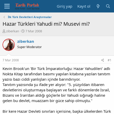
Giriş yap
Kayıt ol
İlk Türk Devletleri Araştırmalar
Hazar Türkleri Yahudi mi? Musevi mi?
K
B
ziberkan
7 Mar 2008
o
a
n
ş
ziberkan
b
l
Super Moderator
u
a
y
n
u
g
7 Mar 2008
#1
b
ı
a
ç
Kevin Brook'un 'Bir Türk İmparatorluğu: Hazar Yahudileri' adlı
ş
t
Nokta Kitap tarafından basımı yapılan kitabına yazılan tanıtım
l
a
yazısı bazı ciddi yanlışları içinde barındırıyor.
a
r
Tanıtım yazısında şu ifade yer alıyor: "5. yüzyıldan itibaren
t
i
devletlerini oluşturmaya başlayan ve farklı dönemlerde İsrail,
a
h
Bizans ve İran'dan aldığı göçlerle bir Yahudi sığınağı haline
n
i
gelen bu devlet, muazzam bir güce sahip olmuştu."
Bir kere Hazar Devleti sınırları içerisine, başka ülkelerden Türk