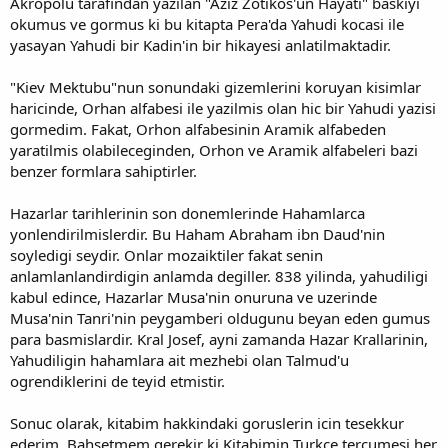
Akropolu tarafindan yazilan "Aziz Zotikos'un Hayati" baskiyi
okumus ve gormus ki bu kitapta Pera'da Yahudi kocasi ile
yasayan Yahudi bir Kadin'in bir hikayesi anlatilmaktadir.
"Kiev Mektubu"nun sonundaki gizemlerini koruyan kisimlar
haricinde, Orhan alfabesi ile yazilmis olan hic bir Yahudi yazisi
gormedim. Fakat, Orhon alfabesinin Aramik alfabeden
yaratilmis olabileceginden, Orhon ve Aramik alfabeleri bazi
benzer formlara sahiptirler.
Hazarlar tarihlerinin son donemlerinde Hahamlarca
yonlendirilmislerdir. Bu Haham Abraham ibn Daud'nin
soyledigi seydir. Onlar mozaiktiler fakat senin
anlamlanlandirdigin anlamda degiller. 838 yilinda, yahudiligi
kabul edince, Hazarlar Musa'nin onuruna ve uzerinde
Musa'nin Tanri'nin peygamberi oldugunu beyan eden gumus
para basmislardir. Kral Josef, ayni zamanda Hazar Krallarinin,
Yahudiligin hahamlara ait mezhebi olan Talmud'u
ogrendiklerini de teyid etmistir.
Sonuc olarak, kitabim hakkindaki goruslerin icin tesekkur
ederim. Bahsetmem gerekir ki Kitabimin Turkce tercumesi her