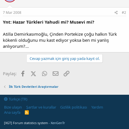
7 Mar 2008
#2
Ynt: Hazar Türkleri Yahudi mi? Musevi mi?
Atilla Demirkasımoğlu, Çinden Portekize çoğu halkın Türk
kökenli olduğunu mu kast ediyor yoksa ben mi yanlış
anlıyorum?...
Cevap yazmak için giriş yap yada kayıt ol.
Facebook
X (Twitter)
WhatsApp
E-posta
Link
Paylaş:
İlk Türk Devletleri Araştırmalar
Türkçe (TR)
Bize ulaşın
Şartlar ve kurallar
Gizlilik politikası
Yardım
Ana sayfa
R
S
S
[XGT] Forum statistics system
- XenGenTr