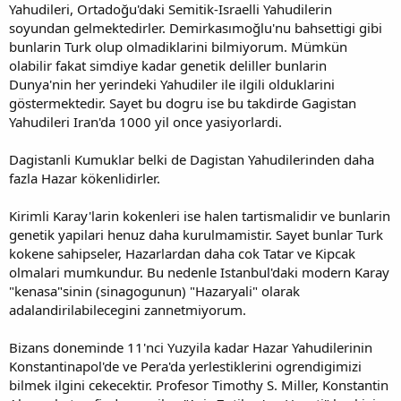
Yahudileri, Ortadoğu'daki Semitik-Israelli Yahudilerin
soyundan gelmektedirler. Demirkasımoğlu'nu bahsettigi gibi
bunlarin Turk olup olmadiklarini bilmiyorum. Mümkün
olabilir fakat simdiye kadar genetik deliller bunlarin
Dunya'nin her yerindeki Yahudiler ile ilgili olduklarini
göstermektedir. Sayet bu dogru ise bu takdirde Gagistan
Yahudileri Iran'da 1000 yil once yasiyorlardi.
Dagistanli Kumuklar belki de Dagistan Yahudilerinden daha
fazla Hazar kökenlidirler.
Kirimli Karay'larin kokenleri ise halen tartismalidir ve bunlarin
genetik yapilari henuz daha kurulmamistir. Sayet bunlar Turk
kokene sahipseler, Hazarlardan daha cok Tatar ve Kipcak
olmalari mumkundur. Bu nedenle Istanbul'daki modern Karay
"kenasa"sinin (sinagogunun) "Hazaryali" olarak
adalandirilabilecegini zannetmiyorum.
Bizans doneminde 11'nci Yuzyila kadar Hazar Yahudilerinin
Konstantinapol'de ve Pera'da yerlestiklerini ogrendigimizi
bilmek ilgini cekecektir. Profesor Timothy S. Miller, Konstantin