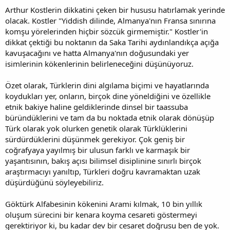
Arthur Kostlerin dikkatini çeken bir hususu hatırlamak yerinde
olacak. Kostler "Yiddish dilinde, Almanya'nın Fransa sınırına
komşu yörelerinden hiçbir sözcük girmemiştir." Kostler'in
dikkat çektiği bu noktanın da Saka Tarihi aydınlandıkça açığa
kavuşacağını ve hatta Almanya'nın doğusundaki yer
isimlerinin kökenlerinin belirleneceğini düşünüyoruz.
Özet olarak, Türklerin dini algılama biçimi ve hayatlarında
koydukları yer, onların, birçok dine yöneldiğini ve özellikle
etnik bakiye haline geldiklerinde dinsel bir taassuba
büründüklerini ve tam da bu noktada etnik olarak dönüşüp
Türk olarak yok olurken genetik olarak Türklüklerini
sürdürdüklerini düşünmek gerekiyor. Çok geniş bir
coğrafyaya yayılmış bir ulusun farklı ve karmaşık bir
yaşantısının, bakış açısı bilimsel disiplinine sınırlı birçok
araştırmacıyı yanıltıp, Türkleri doğru kavramaktan uzak
düşürdüğünü söyleyebiliriz.
Göktürk Alfabesinin kökenini Arami kılmak, 10 bin yıllık
oluşum sürecini bir kenara koyma cesareti göstermeyi
gerektiriyor ki, bu kadar dev bir cesaret doğrusu ben de yok.