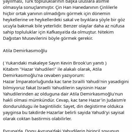
yayılması, Türk topluluklarının başka uluslara asimle
olmasıyla sonuçlanmıştır. Çin Han Hanedanının Çinlilerle
hiçbir ortak yanının olmadığını görmek için dönemin
heykellerine ve heykellerdeki sakal ve bıyıklara şöyle bir göz
ucuyla bakmak bile yeterlidir. Benzer olaylar daha az nüfusa
sahip topluluklar için Kafkasya'da da olmuştur. Nitekim
Dağıstan Musevilerini böyle görmek gerekir.
Atila Demirkasımoğlu
( Yukarıdaki makaleye Sayın Kevin Brook'un yanıtı )
Kitabım "Hazar Yahudileri" ile alakalı olarak, Atila
Demirkasımoğlu'na cevaben yazıyorum:
Hazar İmparatorluğunda kac tane Israilli Yahudi'nin yasadigini
bilmiyoruz fakat Israelli Yahudilerin sayisinin Hazar
Yahudilerinden az olduguna dair Atila Demirkasımoğlu'nun
hakli olmasi mümkündür. Cevap, kac tane Hazar'in Judaism'e
donduruldugu ile bagintilidir. Sayet, din degistirme oldukca
yayginsa bu takdirde Hazarlar belirli sayida Yahudi'yi sayisal
olarak coktan bastirmis olabilirler.
Evrupa'da, Dogu Avrupa'daki Yahudilerin birincil soyunun