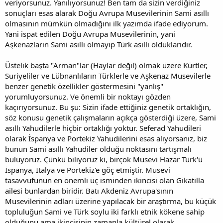
veriyorsunuz. Yanılıyorsunuz! Ben tam da sizin verdiğiniz
sonuçları esas alarak Doğu Avrupa Musevilerinin Sami asıllı
olmasının mümkün olmadığını ilk yazımda ifade ediyorum.
Yani ispat edilen Doğu Avrupa Musevilerinin, yani
Aşkenazların Sami asıllı olmayıp Türk asıllı olduklarıdır.
Üstelik başta "Arman"lar (Haylar değil) olmak üzere Kürtler,
Suriyeliler ve Lübnanlıların Türklerle ve Aşkenaz Musevilerle
benzer genetik özellikler göstermesini "yanlış"
yorumluyorsunuz. Ve önemli bir noktayı gözden
kaçırıyorsunuz. Bu şu: Sizin ifade ettiğiniz genetik ortaklığın,
söz konusu genetik çalışmaların açıkça gösterdiği üzere, Sami
asıllı Yahudilerle hiçbir ortaklığı yoktur. Seferad Yahudileri
olarak İspanya ve Portekiz Yahudilerini esas alıyorsanız, biz
bunun Sami asıllı Yahudiler olduğu noktasını tartışmalı
buluyoruz. Çünkü biliyoruz ki, birçok Musevi Hazar Türk'ü
İspanya, İtalya ve Portekiz'e göç etmiştir. Musevi
tasavvufunun en önemli üç isminden ikincisi olan Gikatilla
ailesi bunlardan biridir. Batı Akdeniz Avrupa'sının
Musevilerinin adları üzerine yapılacak bir araştırma, bu küçük
topluluğun Sami ve Türk soylu iki farklı etnik kökene sahip
olduğunu ama ikincisinin zamanla kültürel olarak