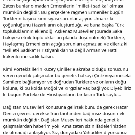
Zaten bunlar olmadan Ermenilerin "millet-i sadıka" olması
mümkün değildir. Bu gerçeklere rağmen Ermeniler bugün
Türklerin başına kimi siyasi sorunlar açıyor. Umarız ki
çoğunluğunu Hazarlıların oluşturduğu ve buna başka Türk
topluluklarının eklendiği Aşkenaz Museviler (burada Saka
bakiyesi etnik topluluklar ön planda düşünülmeli) Türklere,
Haylaşmış Ermenilerin açtığı sorunları açmazlar. Ve dileriz ki
"Millet-i Sadıka" Hıristiyanlıklarına değil Arman ve Hatti
kökenlerine sadık kalsın.
Kimi Portekizlilerin Kuzey Çinlilerle akraba olduğu sonucunu
veren genetik çalışmalar bu genetik halkayı Çin'e veya mesela
Samilere bağlamıyor ve doğrudan Türklere ve onların doğu
koluna, ki bu kolda Moğol ve Kırgızlar var, bağlıyor. Diyebiliriz
ki bugün Portekiz'de Hıristiyanların bir kısmı Türk soylu...
Dağıstan Musevileri konusuna gelirsek bunu da gerek Hazar
Denizi çevresi gerekse İran tarihinden bağımsız düşünmek
mümkün değildir. Dağıstan Musevileri hakkında genetik
çalışmalardan haberim yok. Ama zaten sizin ifadelerinizden
de olmadığı anlaşılıyor. Siz, dünyadaki Yahudiler diyorsunuz