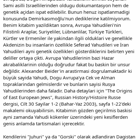
Sami asilli Israellilerinden oldugu dokumantasyon hem de
genetik açidan ispat edilebilir. Bunun henuz ispatlanmadigi
konusunda Demirkasımoğlu'nun dediklerine katilmiyorum.
Benim kitabim yazildiktan sonra, Avrupa Yahudileri'nin
Filistinli Araplar, Suriyeliler, Lübnanlilar, Türkiye Türkleri,
Kürtler ve Ermeniler ile yakindan ilgili olduklari ve genellikle
Akdenizin bu insanlarin özellikle Seferad Yahudileri ve İran
Yahudileri ayni genetik özellikleri gösterdiklerini belirten yeni
deliller ortaya çikti. Avrupa Yahudilerinin bazi Hazar
akrabaliklarinin olduğu doğrudur fakat bu baskin bir unsur
değildir. Alexander Beider'in arastirmasi dogrulamaktadir ki
büyük sayida Yahudi, Dogu Avrupa'ya Cek ve Alman
topraklarindan gelmislerdir ve bunlarin sayisi Rusya
Yahudilerinden daha faladir. Daha detaylari için "The Origins
of East European Jews", Russian History/Histoire Russe
dergisi, Cilt 30 Sayilar 1-2 (Bahar-Yaz 2003), sayfa 1-22'deki
makalemi okuyabilirsin. Kitabimin gözden geçirilmis baskisi
ayni zamanda Yahudi kökenler üzerindeki yeni kesiflerden
genis anlamda tartismalari içerecektir.
Kendilerini "Juhuri" ya da "Gorski" olarak adlandiran Dagistan