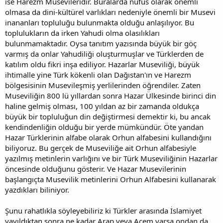
ise Harezm Musevileridir. Buralarda nüfus olarak önemli
olmasa da dini-kültürel varlıkları nedeniyle önemli bir Musevi
inananları topluluğu bulunmakta olduğu anlaşılıyor. Bu
toplulukların da irken Yahudi olma olasılıkları
bulunmamaktadır. Oysa tanıtım yazısında büyük bir göç
varmış da onlar Yahudiliği oluşturmuşlar ve Türklerden de
katılım oldu fikri inşa ediliyor. Hazarlar Museviliği, büyük
ihtimalle yine Türk kökenli olan Dağıstan'ın ve Harezm
bölgesisinin Musevileşmiş yerlilerinden öğrendiler. Zaten
Museviliğin 800 lü yıllardan sonra Hazar Ülkesinde birinci din
haline gelmiş olması, 100 yıldan az bir zamanda oldukça
büyük bir topluluğun din değiştirmesi demektir ki, bu ancak
kendindenliğin olduğu bir yerde mümkündür. Öte yandan
Hazar Türklerinin alfabe olarak Orhun alfabesini kullandığını
biliyoruz. Bu gerçek de Museviliğe ait Orhun alfabesiyle
yazılmış metinlerin varlığını ve bir Türk Museviliğinin Hazarlar
öncesinde olduğunu gösterir. Ve Hazar Musevilerinin
başlangıçta Musevilik metinlerini Orhun Alfabesini kullanarak
yazdıkları biliniyor.
Şunu rahatlıkla söyleyebiliriz ki Türkler arasında İslamiyet
yayıldıktan sonra ne kadar Arap veya Acem varsa ondan da