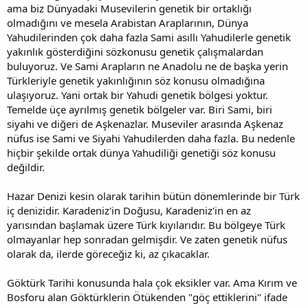
ama biz Dünyadaki Musevilerin genetik bir ortaklığı
olmadığını ve mesela Arabistan Araplarının, Dünya
Yahudilerinden çok daha fazla Sami asıllı Yahudilerle genetik
yakınlık gösterdiğini sözkonusu genetik çalışmalardan
buluyoruz. Ve Sami Arapların ne Anadolu ne de başka yerin
Türkleriyle genetik yakınlığının söz konusu olmadığına
ulaşıyoruz. Yani ortak bir Yahudi genetik bölgesi yoktur.
Temelde üçe ayrılmış genetik bölgeler var. Biri Sami, biri
siyahi ve diğeri de Aşkenazlar. Museviler arasında Aşkenaz
nüfus ise Sami ve Siyahi Yahudilerden daha fazla. Bu nedenle
hiçbir şekilde ortak dünya Yahudiliği genetiği söz konusu
değildir.
Hazar Denizi kesin olarak tarihin bütün dönemlerinde bir Türk
iç denizidir. Karadeniz'in Doğusu, Karadeniz'in en az
yarısından başlamak üzere Türk kıyılarıdır. Bu bölgeye Türk
olmayanlar hep sonradan gelmişdir. Ve zaten genetik nüfus
olarak da, ilerde göreceğiz ki, az çıkacaklar.
Göktürk Tarihi konusunda hala çok eksikler var. Ama Kırım ve
Bosforu alan Göktürklerin Ötükenden "göç ettiklerini" ifade