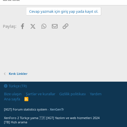
Cevap yazmak için giriş yap yada kayıt ol.
Facebook
X (Twitter)
WhatsApp
E-posta
Link
Paylaş:
Kırık Linkler
Türkçe (TR)
Bize ulaşın
Şartlar ve kurallar
Gizlilik politikası
Yardım
Ana sayfa
R
S
S
[XGT] Forum statistics system
- XenGenTr
XenForo 2 Türkçe yama 🇹🇷 [XGT] Yazılım ve web hizmetleri 2024
[TB] Hızlı arama