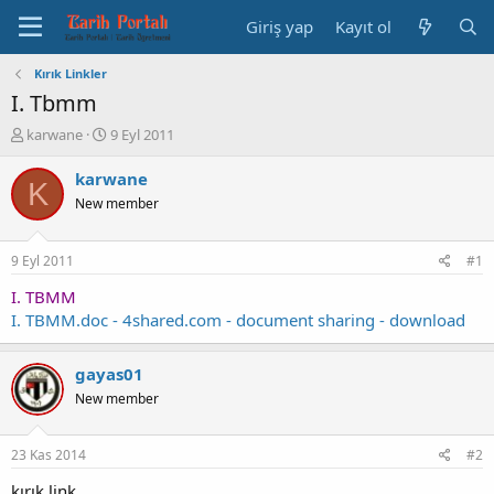
Giriş yap
Kayıt ol
Kırık Linkler
I. Tbmm
K
B
karwane
9 Eyl 2011
o
a
n
ş
karwane
K
b
l
New member
u
a
y
n
u
g
9 Eyl 2011
#1
b
ı
a
ç
I. TBMM
ş
t
I. TBMM.doc - 4shared.com - document sharing - download
l
a
a
r
t
i
gayas01
a
h
New member
n
i
23 Kas 2014
#2
kırık link