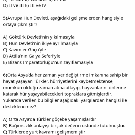
D) II ve III E) III ve IV
5)Avrupa Hun Devleti, aşağıdaki gelişmelerden hangisiyle
ortaya çıkmıştır?
A) Göktürk Devleti’nin yıkılmasıyla
B) Hun Devleti’nin ikiye ayrılmasıyla
C) Kavimler Göçü’yle
D) Attila’nın Galya Seferi’yle
E) Bizans İmparatorluğu’nun zayıflamasıyla
6)Orta Asya’da her zaman yer değiştirme imkanına sahip bir
hayat yaşayan Türkler, hürriyetlerini kaybetmektense,
mümkün olduğu zaman atına atlayıp, hayvanlarını önlerine
katarak hür yaşayabilecekleri topraklara gitmişlerdir.
Yukarıda verilen bu bilgiler aşağıdaki yargılardan hangisi ile
desteklenemez?
A) Orta Asya’da Türkler göçebe yaşamışlardır
B) Bağımsızlık anlayışı birçok değerin üstünde tutulmuştur.
C) Türklerde yurt kavramı gelişmemiştir