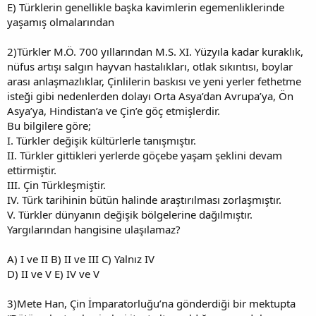
E) Türklerin genellikle başka kavimlerin egemenliklerinde
yaşamış olmalarından
2)Türkler M.Ö. 700 yıllarından M.S. XI. Yüzyıla kadar kuraklık,
nüfus artışı salgın hayvan hastalıkları, otlak sıkıntısı, boylar
arası anlaşmazlıklar, Çinlilerin baskısı ve yeni yerler fethetme
isteği gibi nedenlerden dolayı Orta Asya’dan Avrupa’ya, Ön
Asya’ya, Hindistan’a ve Çin’e göç etmişlerdir.
Bu bilgilere göre;
I. Türkler değişik kültürlerle tanışmıştır.
II. Türkler gittikleri yerlerde göçebe yaşam şeklini devam
ettirmiştir.
III. Çin Türkleşmiştir.
IV. Türk tarihinin bütün halinde araştırılması zorlaşmıştır.
V. Türkler dünyanın değişik bölgelerine dağılmıştır.
Yargılarından hangisine ulaşılamaz?
A) I ve II B) II ve III C) Yalnız IV
D) II ve V E) IV ve V
3)Mete Han, Çin İmparatorluğu’na gönderdiği bir mektupta