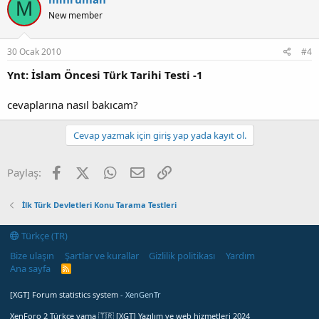
M
New member
30 Ocak 2010
#4
Ynt: İslam Öncesi Türk Tarihi Testi -1
cevaplarına nasıl bakıcam?
Cevap yazmak için giriş yap yada kayıt ol.
Facebook
X (Twitter)
WhatsApp
E-posta
Link
Paylaş:
İlk Türk Devletleri Konu Tarama Testleri
Türkçe (TR)
Bize ulaşın
Şartlar ve kurallar
Gizlilik politikası
Yardım
Ana sayfa
R
S
S
[XGT] Forum statistics system
- XenGenTr
XenForo 2 Türkçe yama 🇹🇷 [XGT] Yazılım ve web hizmetleri 2024