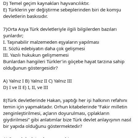
D) Temel geçim kaynakları hayvancılıktır.
E) Türklerin yer değiştirme sebeplerinden biri de komşu
devletlerin baskısıdır.
7)Orta Asya Türk devletleriyle ilgili bilgilerden bazıları
şunlardır;
I. Taşınabilir malzemeden eşyaların yapılması
II. Sözlü edebiyatın daha çok gelişmesi
III. Yazılı hukukun gelişmemesi
Bunlardan hangileri Türkler’in göçebe hayat tarzına sahip
olduğunun göstergesidir?
A) Yalnız I B) Yalnız II C) Yalnız III
D) I ve II E) I, II, ve III
8)Türk devletlerinde Hakan, yaptığı her işi halkının refahını
temin için yapmaktadır. Orhun kitabelerinde “Fakir milletin
zenginleştirilmesi, açların doyurulması, çıplakların
giydirilmesi” gibi anlatımlar bize Türk devlet anlayışının nasıl
bir yapıda olduğunu göstermektedir?