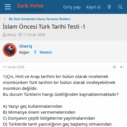
Giriş yap
Kayıt ol
İlk Türk Devletleri Konu Tarama Testleri
İslam Öncesi Türk Tarihi Testi -1
K
B
ilteriş
11 Ocak 2008
o
a
n
ş
ilteriş
b
l
Kağan
Yönetici
u
a
y
n
u
g
11 Ocak 2008
#1
b
ı
a
ç
1)Çin, Hint ve Arap tarihini bir bütün olarak incelemek
ş
t
mümkünken Türk tarihini bir bütün olarak inceleyebilmek
l
a
mümkün değildir.
a
r
Bu durum Türklerin hangi özelliğinden kaynaklanmaktadır?
t
i
a
h
A) Yazıyı geç kullanmalarından
n
i
B) Mimariye önem vermemelerinden
C) Dünyanın çeşitli bölgelerine yayılmalarından
D) Türklerde tarih yazıcılığının geç başlamış olmasından