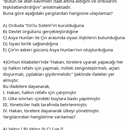
“Bütün ok atan kavimleri itaat altına aldığını ve ordularını
teşkilatlandırdığını” anlatmaktadır.
Buna göre aşağıdaki yargılardan hangisine ulaşılamaz?
A) Orduda “On’lu Sistem”in kurulduğuna
B) Devlet örgütünü gerçekleştirdiğine
C) Asya Hunları ile Çin arasında siyasi ilişkilerin bulunduğuna
D) Siyasi birlik sağlandığına
E) Çin’in askeri gücünü Asya Hunları’nın oluşturduğuna
4)Orhun Kitabeleri’nde “Hakan, törelere uyarak yapacağı her
işi halkın refahı için yapmalı, milleti zenginleştirmeli, açları
doyurmalı, çıplakları giydirmelidir.” Şeklinde ifadeler yer
almıştır.
Bu ifadelere dayanarak,
I. Hakan, halkın refahı için çalışmıştır
II. Ülke sınırları içindeki boylara baskı yapılmıştır.
III. Yöneticiler halk tarafında belirlenmiştir.
IV. Hakan, törelere dayanarak ülkeyi yönetmiştir.
Yargılarından hangilerine varılamaz?
A) Yalnız I B) Yalnız IV C) I ve II