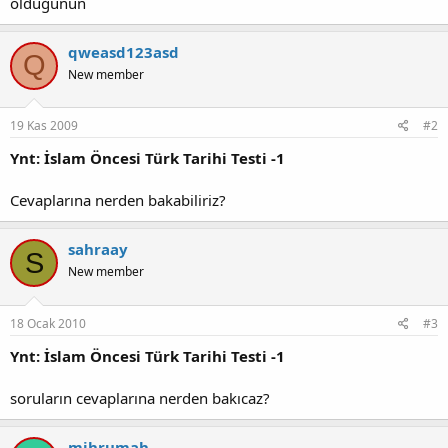
olduğunun
qweasd123asd
Q
New member
19 Kas 2009
#2
Ynt: İslam Öncesi Türk Tarihi Testi -1
Cevaplarına nerden bakabiliriz?
sahraay
S
New member
18 Ocak 2010
#3
Ynt: İslam Öncesi Türk Tarihi Testi -1
soruların cevaplarına nerden bakıcaz?
mihrumah