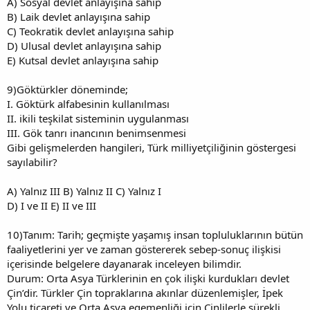
A) Sosyal devlet anlayışına sahip
B) Laik devlet anlayışına sahip
C) Teokratik devlet anlayışına sahip
D) Ulusal devlet anlayışına sahip
E) Kutsal devlet anlayışına sahip
9)Göktürkler döneminde;
I. Göktürk alfabesinin kullanılması
II. ikili teşkilat sisteminin uygulanması
III. Gök tanrı inancının benimsenmesi
Gibi gelişmelerden hangileri, Türk milliyetçiliğinin göstergesi
sayılabilir?
A) Yalnız III B) Yalnız II C) Yalnız I
D) I ve II E) II ve III
10)Tanım: Tarih; geçmişte yaşamış insan topluluklarının bütün
faaliyetlerini yer ve zaman göstererek sebep-sonuç ilişkisi
içerisinde belgelere dayanarak inceleyen bilimdir.
Durum: Orta Asya Türklerinin en çok ilişki kurdukları devlet
Çin’dir. Türkler Çin topraklarına akınlar düzenlemişler, İpek
Yolu ticareti ve Orta Asya egemenliği için Çinlilerle sürekli