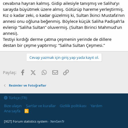
cevabına hayran kalmış. Gidip ailesiyle tanışmış ve Saliha’yı
sarayda büyütmek üzere almış. Götürüp hareme yerleştirmiş.
Kız o kadar zeki, o kadar güzelmiş ki, Sultan İkinci Mustafa’nın
annesi onu oğluna beğenmiş. Böylece küçük Saliha Padişah’la
evlenip “Saliha Sultan” oluvermiş. (Sultan Birinci Mahmud’un
annesi).
Testiyi kırdığı derme çatma çeşmenin yerinde de dillere
destan bir çeşme yaptırmış: “Saliha Sultan Çeşmesi.”
Cevap yazmak için giriş yap yada kayıt ol.
Facebook
X (Twitter)
WhatsApp
E-posta
Link
Paylaş:
Resimler ve Fotoğraflar
Türkçe (TR)
Bize ulaşın
Şartlar ve kurallar
Gizlilik politikası
Yardım
Ana sayfa
R
S
S
[XGT] Forum statistics system
- XenGenTr