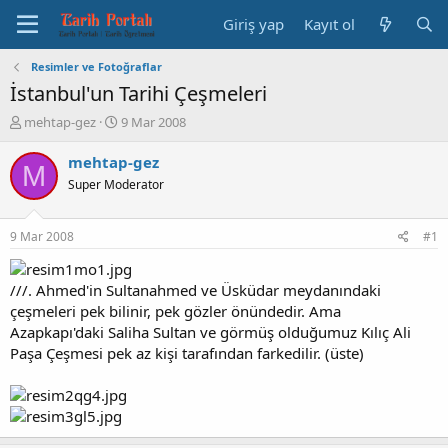
Giriş yap
Kayıt ol
Resimler ve Fotoğraflar
İstanbul'un Tarihi Çeşmeleri
K
B
mehtap-gez
9 Mar 2008
o
a
n
ş
mehtap-gez
M
b
l
Super Moderator
u
a
y
n
u
g
9 Mar 2008
#1
b
ı
a
ç
ş
t
///. Ahmed'in Sultanahmed ve Üsküdar meydanındaki
l
a
çeşmeleri pek bilinir, pek gözler önündedir. Ama
a
r
Azapkapı'daki Saliha Sultan ve görmüş olduğumuz Kılıç Ali
t
i
Paşa Çeşmesi pek az kişi tarafından farkedilir. (üste)
a
h
n
i