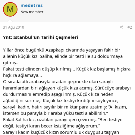
medetres
M
New member
31 Ağu 2010
#2
Ynt: İstanbul'un Tarihi Çeşmeleri
Yıllar önce bugünkü Azapkapı civarında yaşayan fakir bir
ailenin küçük kızı Saliha, elinde bir testi ile su doldurmaya
gitmiş...
Fakat testi elinden düşüp kırılmış... Küçük kız başlamış hıçkıra
hıçkıra ağlamaya...
O sırada atlı arabasıyla oradan geçmekte olan saraylı
hanımlardan biri ağlayan küçük kıza acımış. Sürücüye arabayı
durdurmasını emredip aşağı inmiş. Küçük kıza neden
ağladığını sormuş. Küçük kız testiyi kırdığını söyleyince,
saraylı kadın, hatırı sayılır bir miktar para uzatmış: “Al kızım,
istersen bu parayla bir araba yükü testi alabilirsin.”
Fakat Saliha kız, uzatılan parayı geri çevirmiş: “Ben testiye
değil, testiyi kıran beceriksizliğime ağlıyorum.”
Saraylı kadın küçücük kızın sorumluluk duygusu taşıyan