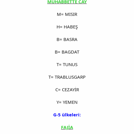
MUHABBETTE CAY
M= MISIR
H= HABEŞ
B= BASRA
B= BAGDAT
T= TUNUS
T= TRABLUSGARP
C= CEZAYİR
Y= YEMEN
G-5 ülkeleri:
FAJİA