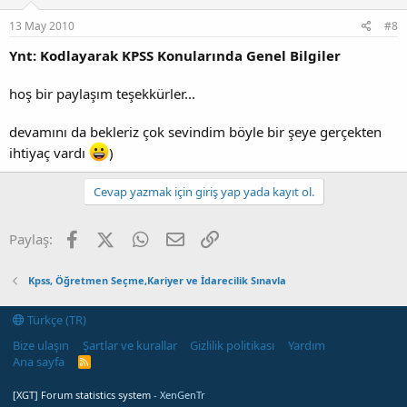
13 May 2010
#8
Ynt: Kodlayarak KPSS Konularında Genel Bilgiler
hoş bir paylaşım teşekkürler...
devamını da bekleriz çok sevindim böyle bir şeye gerçekten
ihtiyaç vardı
)
Cevap yazmak için giriş yap yada kayıt ol.
Facebook
X (Twitter)
WhatsApp
E-posta
Link
Paylaş:
Kpss, Öğretmen Seçme,Kariyer ve İdarecilik Sınavla
Türkçe (TR)
Bize ulaşın
Şartlar ve kurallar
Gizlilik politikası
Yardım
Ana sayfa
R
S
S
[XGT] Forum statistics system
- XenGenTr