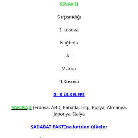
SINAV II
S ırpsındığı
I. kosova
N iğbolu
A -
V arna
II.Kosova
G- 8 ÜLKELERİ
FAKİRAJİ
(Fransa, ABD, Kanada, İng., Rusya, Almanya,
Japonya, İtalya
SADABAT PAKTIna
katılan ülkeler