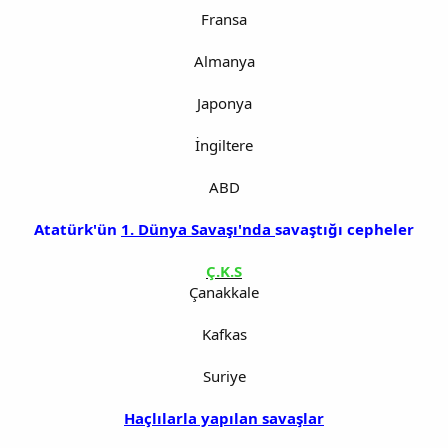
Fransa
Almanya
Japonya
İngiltere
ABD
Atatürk'ün
1. Dünya Savaşı'nda
savaştığı cepheler
Ç.K.S
Çanakkale
Kafkas
Suriye
Haçlılarla yapılan savaşlar