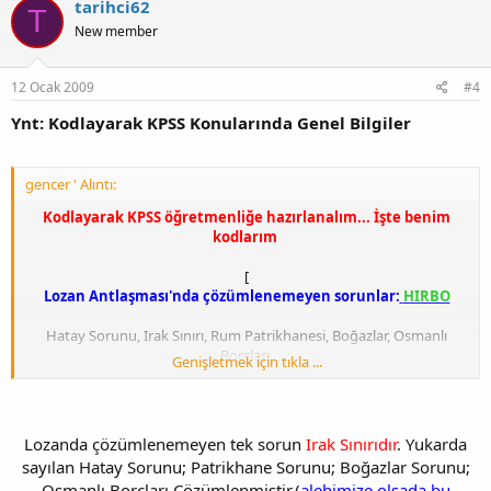
tarihci62
T
New member
12 Ocak 2009
#4
Ynt: Kodlayarak KPSS Konularında Genel Bilgiler
gencer ' Alıntı:
Kodlayarak KPSS öğretmenliğe hazırlanalım... İşte benim
kodlarım
[
Lozan Antlaşması'nda çözümlenemeyen sorunlar:
HIRBO
Hatay Sorunu, Irak Sınırı, Rum Patrikhanesi, Boğazlar, Osmanlı
Borçları.
Genişletmek için tıkla ...
Lozanda çözümlenemeyen tek sorun
Irak Sınırıdır
. Yukarda
sayılan Hatay Sorunu; Patrikhane Sorunu; Boğazlar Sorunu;
Osmanlı Borçları Çözümlenmiştir.(
alehimize olsada bu