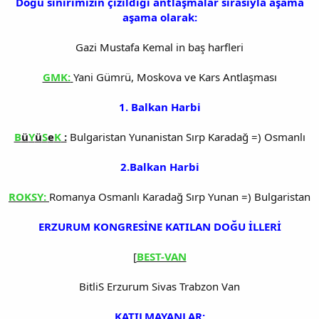
Dogu sınırımızın çizildiği antlaşmalar sırasıyla aşama
aşama olarak:
Gazi Mustafa Kemal in baş harfleri
GMK:
Yani Gümrü, Moskova ve Kars Antlaşması
1. Balkan Harbi
B
ü
Y
ü
S
e
K
:
Bulgaristan Yunanistan Sırp Karadağ =) Osmanlı
2.Balkan Harbi
ROKSY:
Romanya Osmanlı Karadağ Sırp Yunan =) Bulgaristan
ERZURUM KONGRESİNE KATILAN DOĞU İLLERİ
[
BEST-VAN
BitliS Erzurum Sivas Trabzon Van
KATILMAYANLAR: