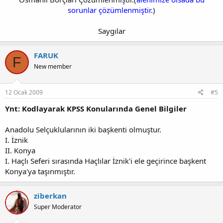
sorunlar çözümlenmiştir
.)
Saygılar​
FARUK
F
New member
12 Ocak 2009
#5
Ynt: Kodlayarak KPSS Konularında Genel Bilgiler
Anadolu Selçuklularının iki başkenti olmuştur.
I. İznik
II. Konya
I. Haçlı Seferi sırasında Haçlılar İznik'i ele geçirince başkent
Konya'ya taşınmıştır.
ziberkan
Super Moderator