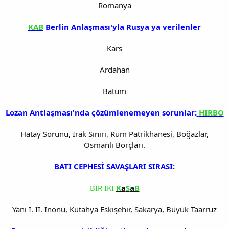
Romanya
KAB
Berlin Anlaşması'yla Rusya ya verilenler
Kars
Ardahan
Batum
Lozan Antlaşması'nda çözümlenemeyen sorunlar:
HIRBO
Hatay Sorunu, Irak Sınırı, Rum Patrikhanesi, Boğazlar,
Osmanlı Borçları.
BATI CEPHESİ SAVAŞLARI SIRASI:
BİR İKİ
K
a
S
a
B
Yani I. II. İnönü, Kütahya Eskişehir, Sakarya, Büyük Taarruz