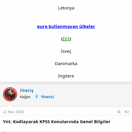
Letonya
euro kullanmayan ülkeler
(
İDİ
)
İsveç
Danimarka
İngitere​
ilteriş
Kağan
Yönetici
22 Mar 2008
#2
Ynt: Kodlayarak KPSS Konularında Genel Bilgiler