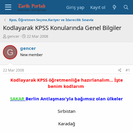
Giriş yap
Kayıt ol
Kpss, Öğretmen Seçme,Kariyer ve İdarecilik Sınavla
Kodlayarak KPSS Konularında Genel Bilgiler
K
B
gencer
22 Mar 2008
o
a
n
ş
gencer
G
b
l
New member
u
a
y
n
u
g
22 Mar 2008
#1
b
ı
a
ç
Kodlayarak KPSS öğretmenliğe hazırlanalım... İşte
ş
t
benim kodlarım
l
a
a
r
SAKAR
Berlin Antlaşması'yla bağımsız olan ülkeler
t
i
a
h
Sırbistan
n
i
Karadağ