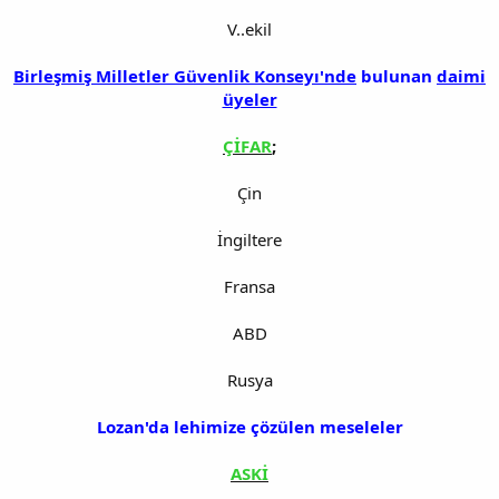
V..ekil
Birleşmiş Milletler Güvenlik Konseyı'nde
bulunan
daimi
üyeler
ÇİFAR
;
Çin
İngiltere
Fransa
ABD
Rusya
Lozan'da lehimize çözülen meseleler
ASKİ