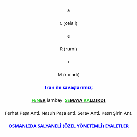
a
C (celali)
e
R (rumi)
i
M (miladi)
İran ile savaşlarımız;
FEN
ER
lambayı
SE
MAYA
KA
LDIRDI
Ferhat Paşa Antl, Nasuh Paşa antl, Serav Antl, Kasrı Şirin Ant.
OSMANLIDA SALYANELİ (ÖZEL YÖNETİMLİ) EYALETLER