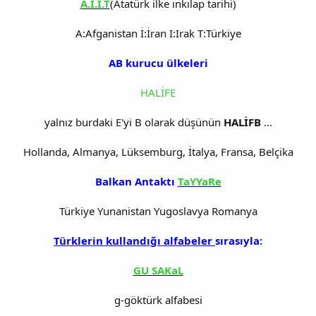
A.İ.I.T
(Atatürk ilke ınkılap tarihi)
A:Afganistan İ:İran I:Irak T:Türkiye
AB kurucu ülkeleri
HALİFE
yalnız burdaki E'yi B olarak düşünün
HALİFB
...
Hollanda, Almanya, Lüksemburg, İtalya, Fransa, Belçika
Balkan Antaktı
TaYYaRe
Türkiye Yunanistan Yugoslavya Romanya
Türklerin kullandığı alfabeler
sırasıyla:
GU SAKaL
g-göktürk alfabesi