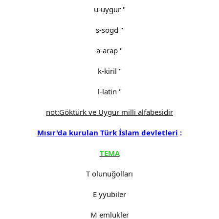
u-uygur "
s-sogd "
a-arap "
k-kiril "
l-latin "
not:Göktürk ve Uygur milli alfabesidir
Mısır'da kurulan Türk İslam devletleri
:
TEMA
T olunuğolları
E yyubiler
M emlukler