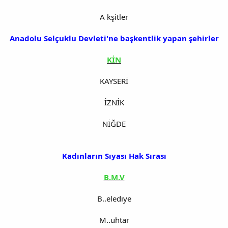
A kşitler
Anadolu Selçuklu Devleti'ne başkentlik yapan şehirler
KİN
KAYSERİ
İZNİK
NİĞDE
Kadınların Sıyası Hak Sırası
B.M.V
B..eledıye
M..uhtar