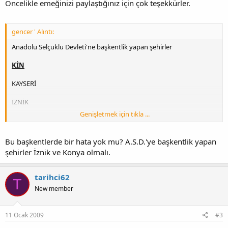
Öncelikle emeğinizi paylaştığınız için çok teşekkürler.
gencer ' Alıntı:
Anadolu Selçuklu Devleti'ne başkentlik yapan şehirler
KİN
KAYSERİ
İZNİK
Genişletmek için tıkla ...
NİĞDE
Bu başkentlerde bir hata yok mu? A.S.D.'ye başkentlik yapan
şehirler İznik ve Konya olmalı.
tarihci62
T
New member
11 Ocak 2009
#3