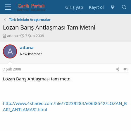
Giriş yap
Kayıt ol
Türk İnkılabı Araştırmalar
Lozan Barış Antlaşması Tam Metni
K
B
adana
7 Şub 2008
o
a
n
ş
adana
A
b
l
New member
u
a
y
n
u
g
7 Şub 2008
#1
b
ı
a
ç
Lozan Barış Antlaşması tam metni
ş
t
l
a
a
r
t
i
http://www.4shared.com/file/70239284/e06f8542/LOZAN_B
a
h
ARI_ANTLAMASI.html
n
i