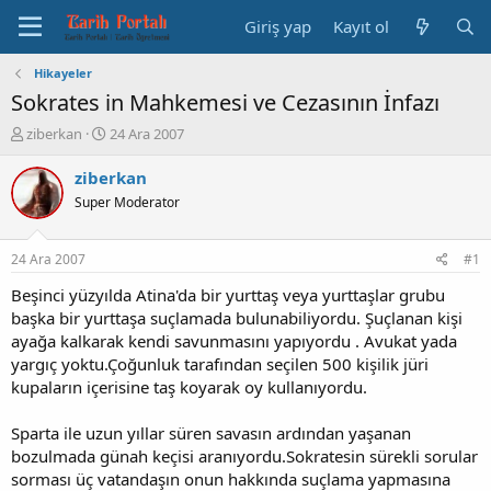
Giriş yap
Kayıt ol
Hikayeler
Sokrates in Mahkemesi ve Cezasının İnfazı
K
B
ziberkan
24 Ara 2007
o
a
n
ş
ziberkan
b
l
Super Moderator
u
a
y
n
u
g
24 Ara 2007
#1
b
ı
a
ç
Beşinci yüzyılda Atina'da bir yurttaş veya yurttaşlar grubu
ş
t
başka bir yurttaşa suçlamada bulunabiliyordu. Şuçlanan kişi
l
a
ayağa kalkarak kendi savunmasını yapıyordu . Avukat yada
a
r
yargıç yoktu.Çoğunluk tarafından seçilen 500 kişilik jüri
t
i
kupaların içerisine taş koyarak oy kullanıyordu.
a
h
n
i
Sparta ile uzun yıllar süren savasın ardından yaşanan
bozulmada günah keçisi aranıyordu.Sokratesin sürekli sorular
sorması üç vatandaşın onun hakkında suçlama yapmasına