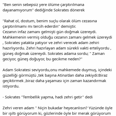
"Ben senin sebepsiz yere ölüme çarptırılmana
dayanamıyorum" dediğinde Sokrates dönerek
"Rahat ol, dostum, benim suçlu olarak ölüm cezasına
çarptırılmamı mı tercih ederdin" demiştir.
Cezanın infaz zamanı gelmişti gün doğmak üzereydi.
Mahkemenin vermiş olduğu cezanın zamanı gelmek üzereydi
, Sokrates yatakta yatıyor ve zehri verecek adam zehiri
hazırlıyordu. Zehri hazırlayan adam sürekli vakti erteliyordu ,
güneş doğmak üzereydi. Sokrates adama sordu; " Zaman
geciyor, güneş doğuyor, bu gecikme neden?"
Adam Sokratesi seviyordu,onu mahkemede duymuş, içindeki
güzelliği görmüştü ,tek başına Atina'dan daha zekiydi:Biraz
geçiktirmek ,biraz daha yaşaması için zaman kazandırmak
istiyordu.
- Sokrates "Tembellik yapma, hadi zehri getir" dedi
Zehri veren adam " Niçin bukadar heyecanlısın? Yüzünde öyle
bir ışıltı görüyorum ki, gözlerinde öyle bir merak görüyorum