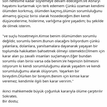
son nefesime kadar söylemeye devam edeceğim.Ve Atina'yı
hayatımı kurtarmak için terk edemem Çünkü ozaman kendimi
ölümden korkmuş, ölümden kaçmış,ölümün sorumluluğunu
almamış güçsüz birisi olarak hissedeceğim.Ben kendi
düşüncelerime, hislerime, varlığıma göre yaşadım; bu şekilde
de ölmek isterim.
"ve suçlu hissetmeyin.Kimse benim ölümümden sorumlu
değildir, sorumlu benim.Bunun olacağını biliyordum çünkü
yalanlara, dolanlara, yanılsamalara dayanarak yaşayan bir
toplumda hakikatten bahsetmek ölmeyi istemektir.Ölmem için
karar alan şu zavallı insanları suçlamayın.Eğer bundan
sorumlu olan birisi varsa oda benim.Ve hepinizin bilmesini
istiyorum ki kendi sorumluluğumu alarak yaşadım ve kendi
sorumluluğumu alarak ölüyorum. Yaşarken bir
bireydim.Ölürken bir bireyim.Benim için kimse karar
veremez; kendimle ilgili ben karar veririm."
ikinci mahkemede büyük çoğunluk kararıyla ölüme çarptırılır
Sokrates.
Bir dostu;