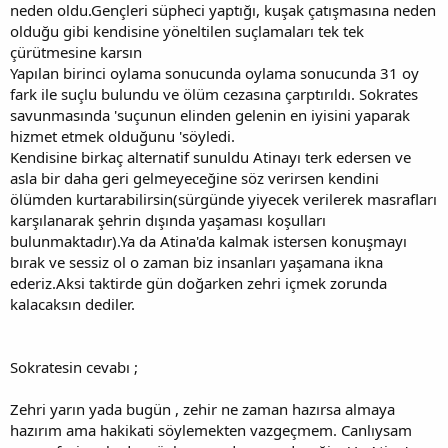
neden oldu.Gençleri süpheci yaptığı, kuşak çatışmasına neden
olduğu gibi kendisine yöneltilen suçlamaları tek tek
çürütmesine karsın
Yapılan birinci oylama sonucunda oylama sonucunda 31 oy
fark ile suçlu bulundu ve ölüm cezasına çarptırıldı. Sokrates
savunmasında 'suçunun elinden gelenin en iyisini yaparak
hizmet etmek olduğunu 'söyledi.
Kendisine birkaç alternatif sunuldu Atinayı terk edersen ve
asla bir daha geri gelmeyeceğine söz verirsen kendini
ölümden kurtarabilirsin(sürgünde yiyecek verilerek masrafları
karşılanarak şehrin dışında yaşaması koşulları
bulunmaktadır).Ya da Atina'da kalmak istersen konuşmayı
bırak ve sessiz ol o zaman biz insanları yaşamana ikna
ederiz.Aksi taktirde gün doğarken zehri içmek zorunda
kalacaksın dediler.
Sokratesin cevabı ;
Zehri yarın yada bugün , zehir ne zaman hazırsa almaya
hazırım ama hakikati söylemekten vazgeçmem. Canlıysam