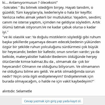
ki... Anlamıyormusun ? öleceksin!"
-Sokrates " Bu bilmek istediğim birşey. Hayatı tanıdım, o
güzeldi; Tüm kaygılarıyla, kederleriyle o hala bir keyiftir.
Yanlızca nefes almak yeterli bir mutluluktur. Yaşadım, sevdim;
canım ne isterse yaptım, içimden ne geldiyse söyledim. Artık
ölümü tatmak istiyorum.Ve ne kadar çabuk olursa o kadar
iyi."
"ve iki olasılık var: Ya doğulu mistiklerin söylediği gibi ruhum
başka şekillerde yaşamaya devam edecek;bedenin yükünden
özgür bir şekilde ruhun yolculuğunu sürdürmesi çok büyük
bir heyecandır, beden bir kafestir, onun sınırları vardır; ya da
belkide, materyalistler haklıdır:Bedenim öldüğünde herşey
ölür.Geride kimse kalmaz.Bu da , olmamak da- çok bir
heyecandır! Olmanın ne olduğunu biliyorum. Ve olmamanın
ne olduğunu bilme anı geldi. Ve artık olmadığımda sorun
nedir? Niçin onla ilgili endişeleneyim? Endişelenmek için
burada olmayacağım, o halde ne için vakit kaybedeyim?"
alıntıdır. Selametle
Cevap yazmak için giriş yap yada kayıt ol.