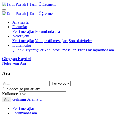
Ana sayfa
Forumlar
Yeni mesajlar
Forumlarda ara
Neler yeni
Yeni mesajlar
Yeni profil mesajları
Son aktiviteler
Kullanıcılar
Şu anki ziyaretçiler
Yeni profil mesajları
Profil mesajlarında ara
Giriş yap
Kayıt ol
Neler yeni
Ara
Ara
Sadece başlıkları ara
Kullanıcı:
Gelişmiş Arama…
Ara
Yeni mesajlar
Forumlarda ara