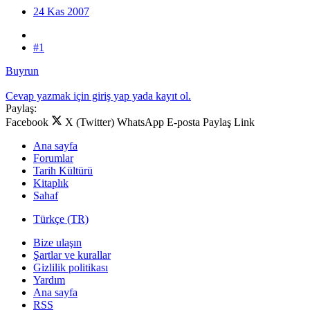
24 Kas 2007
#1
Buyrun
Cevap yazmak için giriş yap yada kayıt ol.
Paylaş:
Facebook
X (Twitter)
WhatsApp
E-posta
Paylaş
Link
Ana sayfa
Forumlar
Tarih Kültürü
Kitaplık
Sahaf
Türkçe (TR)
Bize ulaşın
Şartlar ve kurallar
Gizlilik politikası
Yardım
Ana sayfa
RSS