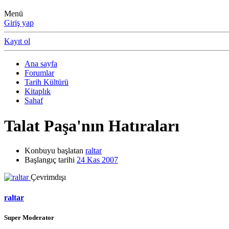
Menü
Giriş yap
Kayıt ol
Ana sayfa
Forumlar
Tarih Kültürü
Kitaplık
Sahaf
Talat Paşa'nın Hatıraları
Konbuyu başlatan
raltar
Başlangıç tarihi
24 Kas 2007
Çevrimdışı
raltar
Super Moderator