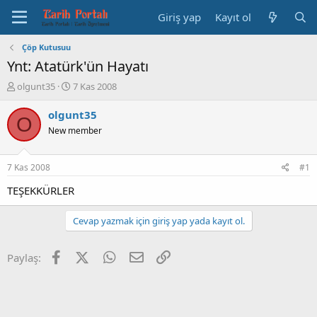
Giriş yap
Kayıt ol
Çöp Kutusuu
Ynt: Atatürk'ün Hayatı
K
B
olgunt35
7 Kas 2008
o
a
n
ş
olgunt35
O
b
l
New member
u
a
y
n
u
g
7 Kas 2008
#1
b
ı
a
ç
TEŞEKKÜRLER
ş
t
l
a
Cevap yazmak için giriş yap yada kayıt ol.
a
r
t
i
a
h
Facebook
X (Twitter)
WhatsApp
E-posta
Link
Paylaş:
n
i