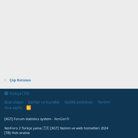
Çöp Kutusuu
Türkçe (TR)
Bize ulaşın
Şartlar ve kurallar
Gizlilik politikası
Yardım
Ana sayfa
R
S
S
[XGT] Forum statistics system
- XenGenTr
XenForo 2 Türkçe yama 🇹🇷 [XGT] Yazılım ve web hizmetleri 2024
[TB] Hızlı arama