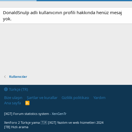
DonaldSnulp adlı kullanıcının profili hakkında henüz mesaj
yok.
Kullanıcılar
Türkçe (TR)
Bize ulaşın
Şartlar ve kurallar
Gizlilik politikası
Yardım
Ana sayfa
R
S
S
[XGT] Forum statistics system
- XenGenTr
XenForo 2 Türkçe yama 🇹🇷 [XGT] Yazılım ve web hizmetleri 2024
[TB] Hızlı arama