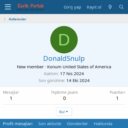
Giriş yap
Kayıt ol
Kullanıcılar
D
DonaldSnulp
New member
·
Konum
United States of America
Katılım
17 Nis 2024
Son görülme
14 Eki 2024
Mesajlar
Tepkime puanı
Puanları
1
0
1
Bul
Profil mesajları
Son aktivite
Gönderiler
Hakkında