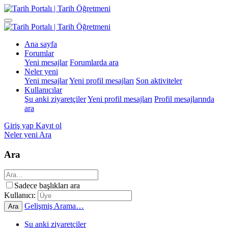
Ana sayfa
Forumlar
Yeni mesajlar
Forumlarda ara
Neler yeni
Yeni mesajlar
Yeni profil mesajları
Son aktiviteler
Kullanıcılar
Şu anki ziyaretçiler
Yeni profil mesajları
Profil mesajlarında
ara
Giriş yap
Kayıt ol
Neler yeni
Ara
Ara
Sadece başlıkları ara
Kullanıcı:
Gelişmiş Arama…
Ara
Şu anki ziyaretçiler