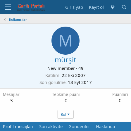
Giriş yap
Kayıt ol
Kullanıcılar
M
mürşit
New member
·
49
Katılım
22 Eki 2007
Son görülme
13 Eyl 2017
Mesajlar
Tepkime puanı
Puanları
3
0
0
Bul
Profil mesajları
Son aktivite
Gönderiler
Hakkında