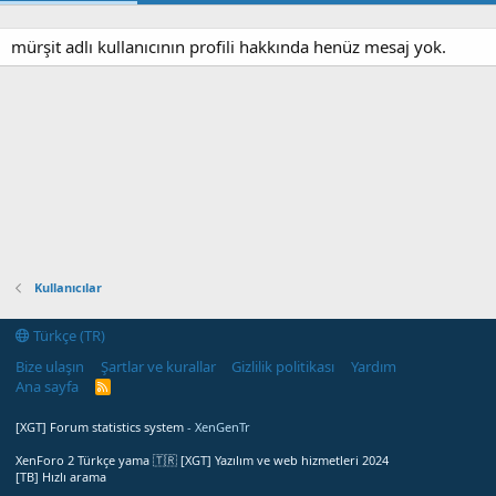
mürşit adlı kullanıcının profili hakkında henüz mesaj yok.
Kullanıcılar
Türkçe (TR)
Bize ulaşın
Şartlar ve kurallar
Gizlilik politikası
Yardım
Ana sayfa
R
S
S
[XGT] Forum statistics system
- XenGenTr
XenForo 2 Türkçe yama 🇹🇷 [XGT] Yazılım ve web hizmetleri 2024
[TB] Hızlı arama