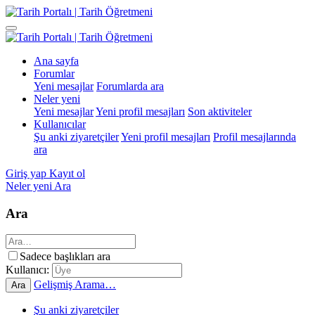
Ana sayfa
Forumlar
Yeni mesajlar
Forumlarda ara
Neler yeni
Yeni mesajlar
Yeni profil mesajları
Son aktiviteler
Kullanıcılar
Şu anki ziyaretçiler
Yeni profil mesajları
Profil mesajlarında
ara
Giriş yap
Kayıt ol
Neler yeni
Ara
Ara
Sadece başlıkları ara
Kullanıcı:
Gelişmiş Arama…
Ara
Şu anki ziyaretçiler