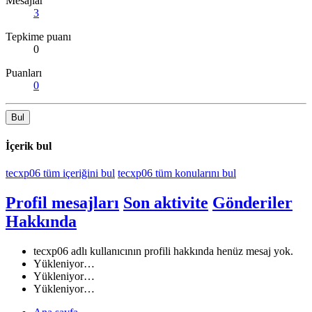
Mesajlar
3
Tepkime puanı
0
Puanları
0
Bul
İçerik bul
tecxp06 tüm içeriğini bul
tecxp06 tüm konularını bul
Profil mesajları
Son aktivite
Gönderiler
Hakkında
tecxp06 adlı kullanıcının profili hakkında henüz mesaj yok.
Yükleniyor…
Yükleniyor…
Yükleniyor…