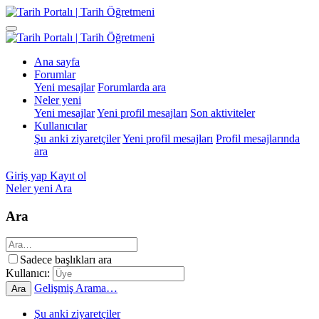
Ana sayfa
Forumlar
Yeni mesajlar
Forumlarda ara
Neler yeni
Yeni mesajlar
Yeni profil mesajları
Son aktiviteler
Kullanıcılar
Şu anki ziyaretçiler
Yeni profil mesajları
Profil mesajlarında
ara
Giriş yap
Kayıt ol
Neler yeni
Ara
Ara
Sadece başlıkları ara
Kullanıcı:
Gelişmiş Arama…
Ara
Şu anki ziyaretçiler