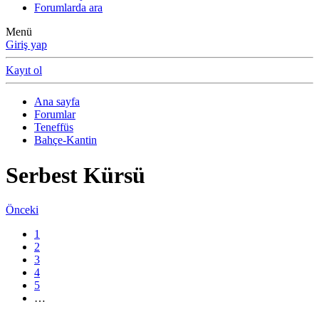
Forumlarda ara
Menü
Giriş yap
Kayıt ol
Ana sayfa
Forumlar
Teneffüs
Bahçe-Kantin
Serbest Kürsü
Önceki
1
2
3
4
5
…