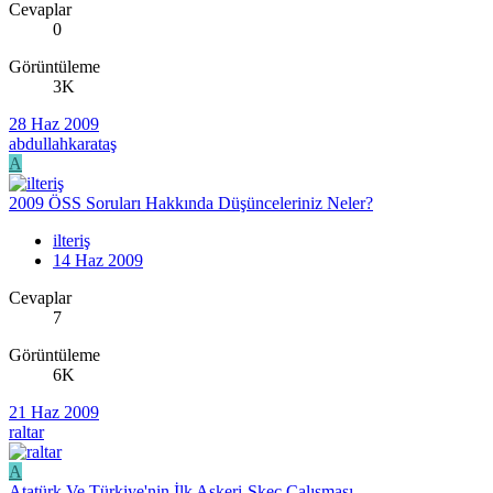
Cevaplar
0
Görüntüleme
3K
28 Haz 2009
abdullahkarataş
A
2009 ÖSS Soruları Hakkında Düşünceleriniz Neler?
ilteriş
14 Haz 2009
Cevaplar
7
Görüntüleme
6K
21 Haz 2009
raltar
A
Atatürk Ve Türkiye'nin İlk Askeri-Skeç Çalışması