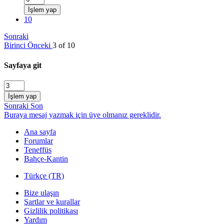
İşlem yap
10
Sonraki
Birinci
Önceki
3 of 10
Sayfaya git
İşlem yap
Sonraki
Son
Buraya mesaj yazmak için üye olmanız gereklidir.
Ana sayfa
Forumlar
Teneffüs
Bahçe-Kantin
Türkçe (TR)
Bize ulaşın
Şartlar ve kurallar
Gizlilik politikası
Yardım