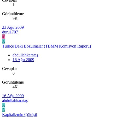
Cevaplar
1
Görüntüleme
9K
23 Ağu 2009
duru1707
D
A
Türkçe'Deki Bozulmalar (TBMM Komisyon Raporu)
abdullahkarataş
16 Ağu 2009
Cevaplar
0
Görüntüleme
4K
16 Ağu 2009
abdullahkarataş
A
A
Kapitalizmin Çöküşü