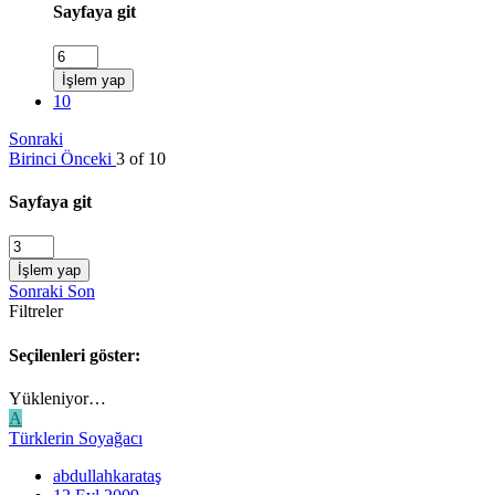
Sayfaya git
İşlem yap
10
Sonraki
Birinci
Önceki
3 of 10
Sayfaya git
İşlem yap
Sonraki
Son
Filtreler
Seçilenleri göster:
Yükleniyor…
A
Türklerin Soyağacı
abdullahkarataş