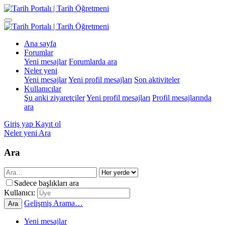
Ana sayfa
Forumlar
Yeni mesajlar
Forumlarda ara
Neler yeni
Yeni mesajlar
Yeni profil mesajları
Son aktiviteler
Kullanıcılar
Şu anki ziyaretçiler
Yeni profil mesajları
Profil mesajlarında
ara
Giriş yap
Kayıt ol
Neler yeni
Ara
Ara
Sadece başlıkları ara
Kullanıcı:
Gelişmiş Arama…
Ara
Yeni mesajlar