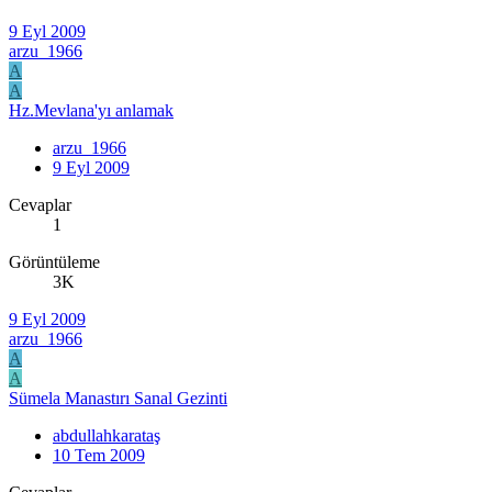
9 Eyl 2009
arzu_1966
A
A
Hz.Mevlana'yı anlamak
arzu_1966
9 Eyl 2009
Cevaplar
1
Görüntüleme
3K
9 Eyl 2009
arzu_1966
A
A
Sümela Manastırı Sanal Gezinti
abdullahkarataş
10 Tem 2009