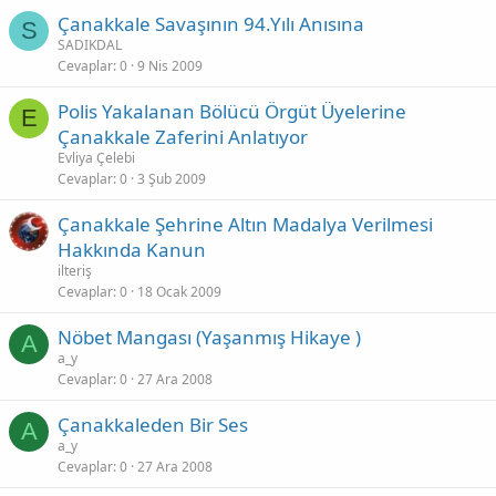
Çanakkale Savaşının 94.Yılı Anısına
S
SADIKDAL
Cevaplar
0
9 Nis 2009
Polis Yakalanan Bölücü Örgüt Üyelerine
E
Çanakkale Zaferini Anlatıyor
Evliya Çelebi
Cevaplar
0
3 Şub 2009
Çanakkale Şehrine Altın Madalya Verilmesi
Hakkında Kanun
ilteriş
Cevaplar
0
18 Ocak 2009
Nöbet Mangası (Yaşanmış Hikaye )
A
a_y
Cevaplar
0
27 Ara 2008
Çanakkaleden Bir Ses
A
a_y
Cevaplar
0
27 Ara 2008