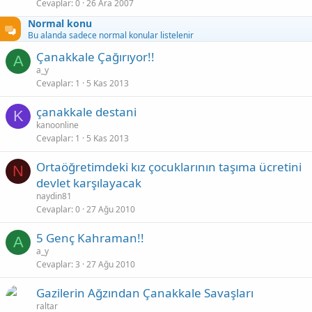
Cevaplar
0
26 Ara 2007
b
i
Normal konu
t
Bu alanda sadece normal konular listelenir
Çanakkale Çağırıyor!!
A
a_y
Cevaplar
1
5 Kas 2013
çanakkale destani
K
kanoonline
Cevaplar
1
5 Kas 2013
Ortaöğretimdeki kız çocuklarının taşıma ücretini
N
devlet karşılayacak
naydin81
Cevaplar
0
27 Ağu 2010
5 Genç Kahraman!!
A
a_y
Cevaplar
3
27 Ağu 2010
Gazilerin Ağzından Çanakkale Savaşları
raltar