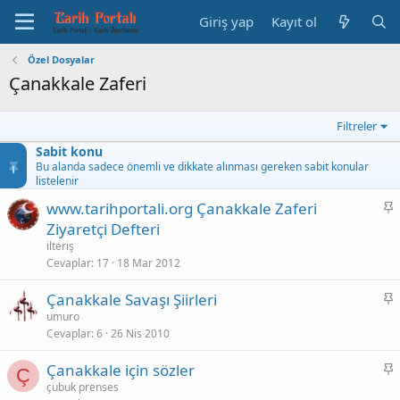
Giriş yap
Kayıt ol
Özel Dosyalar
Çanakkale Zaferi
Filtreler
Sabit konu
Bu alanda sadece önemli ve dikkate alınması gereken sabit konular
listelenir
S
www.tarihportali.org Çanakkale Zaferi
a
Ziyaretçi Defteri
b
ilteriş
i
Cevaplar
17
18 Mar 2012
t
S
Çanakkale Savaşı Şiirleri
a
umuro
Cevaplar
6
26 Nis 2010
b
i
S
Çanakkale için sözler
t
Ç
a
çubuk prenses